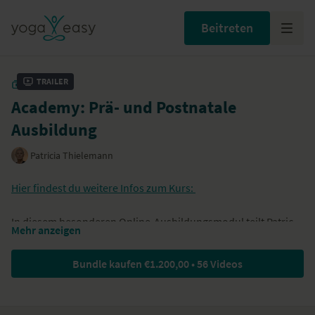
Beitreten
Trailer
SAMMLUNG
Academy: Prä- und Postnatale
Ausbildung
Patricia Thielemann
Hier findest du weitere Infos zum Kurs:
In diesem besonderen Online-Ausbildungsmodul teilt Patricia
Mehr anzeigen
Thielemann all ihr Wissen zum Thema Prä- und Postnatal
Yoga mit dir.
Bundle kaufen €1.200,00 • 56 Videos
Die Spirit Yoga Prä- und Postnatal Online-Ausbildung basiert
auf Patricia Thielemanns jahrelanger Erfahrung als Prä- und
Postnatal Lehrerin und Ausbilderin.