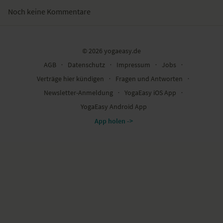
Noch keine Kommentare
© 2026 yogaeasy.de
AGB
∙
Datenschutz
∙
Impressum
∙
Jobs
∙
Verträge hier kündigen
∙
Fragen und Antworten
∙
Newsletter-Anmeldung
∙
YogaEasy iOS App
∙
YogaEasy Android App
App holen ->