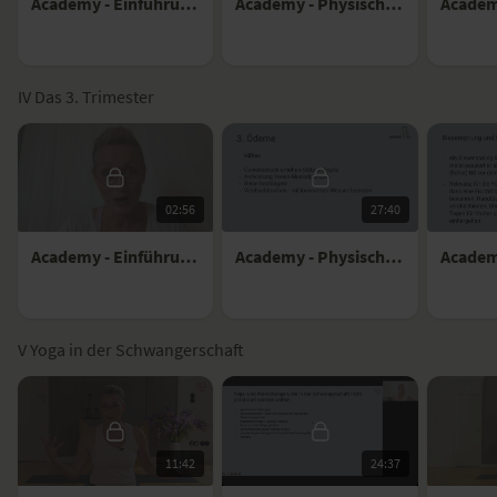
Academy - Einführung ins Pränatal Yoga 2. Trimester mit Patricia Thielemann
Academy - Physische Begebenheiten 2.Trimester mit Martina Loderer
IV Das 3. Trimester
02:56
27:40
Academy - Einführung ins Pränatal Yoga 3. Trimester mit Patricia Thielemann
Academy - Physische Begebenheiten 3. Trimester mit Martina Loderer
V Yoga in der Schwangerschaft
11:42
24:37