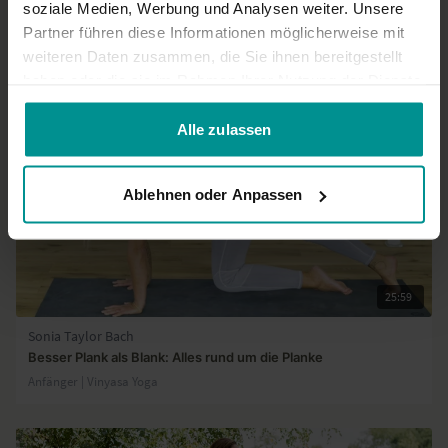
soziale Medien, Werbung und Analysen weiter. Unsere
Partner führen diese Informationen möglicherweise mit
Ähnliche Videos
weiteren Daten zusammen, die Sie ihnen bereitgestellt
haben oder die sie im Rahmen Ihrer Nutzung der Dienste
gesammelt haben.
Alle zulassen
Ablehnen oder Anpassen
25:59
Sonia Taylor Bach
Besser Plank als Blank: Alles rund um die Planke
Anfänger | Vinyasa Yoga