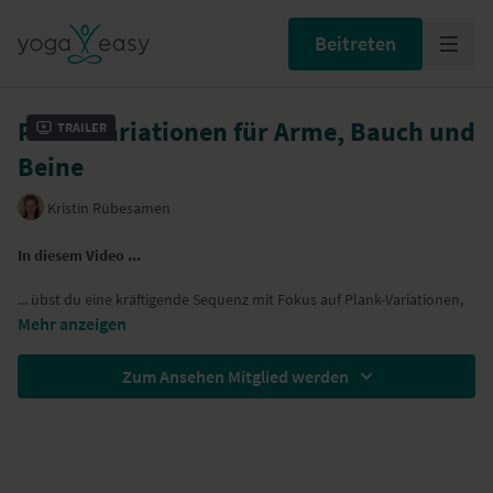
Beitreten
Plank-Variationen für Arme, Bauch und
Trailer
Beine
Kristin Rübesamen
In diesem Video ...
... übst du eine kräftigende Sequenz mit Fokus auf Plank-Variationen,
die deine Körpermitte stärken.
Mehr anzeigen
... geht es darum, in der Anspannung zu entspannen.
... wirst du auch mental gefordert, wenn die Übungen dich an innere
Zum Ansehen Mitglied werden
Widerstände bringen.
Yoga-Übungen (Asanas)
Hände öffnen und schließen im Sitzen
Handgelenke und Schultern mobilisieren