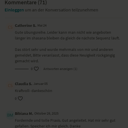
Kommentare (
herabschauender Hund – Adho Mukha Svanasana
71
)
Plank Variationen
Einloggen
um an der Konversation teilzunehmen
Mini Push-ups
Seitstütz – Vasisthasana
zweibeiniger Hund
Catherine S.
Mai 24
Schulterdehnung mit Twist in Seitenlage
Gute übungsreihe. Leider kann man nicht wie angeboten
Heuschrecke – Shalabhasana
länger im shasana bleiben da gleich de nächste Sequenz läuft.
Unterarmbrett
schmelzendes Herz – Anahatasana
Das stört sehr und wurde mehrmals von mir und anderen
Core Übung aus dem Vierfüßlerstand
gemeldet, Bitte veranlasst, dass diese Neuigkeit rückgängig
sitzende Drehung
gemacht wird.
Shavasana
0
Antworten anzeigen (1)
Wirkung und Vorteile der Yoga-Übungssequenz
Claudia S.
Januar 05
Stärkung deiner Mitte, Arme und Beine
Kraftvoll- dankeschön
0
Bibiana M.
Oktober 26, 2025
Fordernde und tolle Praxis. Gut angeleitet. Hat mir sehr gut
gefallen. Speicher ich mir gleich. Danke