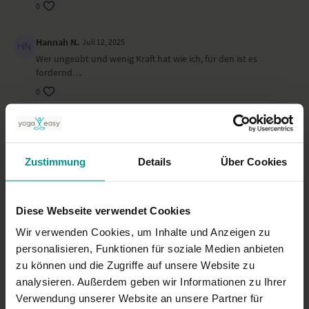
0
Hannah N.
Juli 12, 2025
Wer ungeübt und wenig Kraft hat wie ich, für den ist es
fordernd…
0
Astrid M.
Juni 04, 2025
Super kleine Kraftsequenz.Schöner Ausgleich auch nach dem
Laufen. Gerne mehr davon.Vielen Dank!
Zustimmung
Details
Über Cookies
0
Diese Webseite verwendet Cookies
Vera
Mai 12, 2025
Das war toll, vielen lieben Dank !
Wir verwenden Cookies, um Inhalte und Anzeigen zu
personalisieren, Funktionen für soziale Medien anbieten
0
zu können und die Zugriffe auf unsere Website zu
analysieren. Außerdem geben wir Informationen zu Ihrer
Mehr laden
Verwendung unserer Website an unsere Partner für