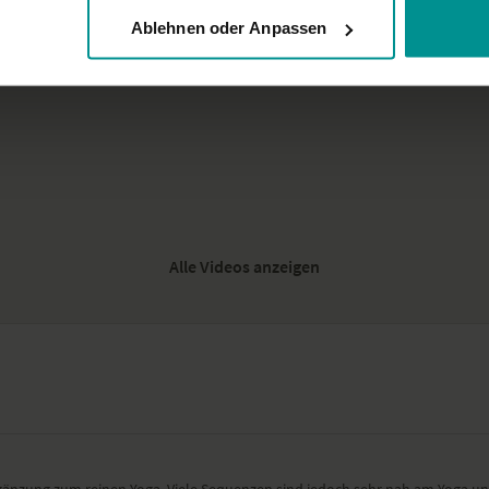
Ablehnen oder Anpassen
Alle Videos anzeigen
Ergänzung zum reinen Yoga. Viele Sequenzen sind jedoch sehr nah am Yoga un