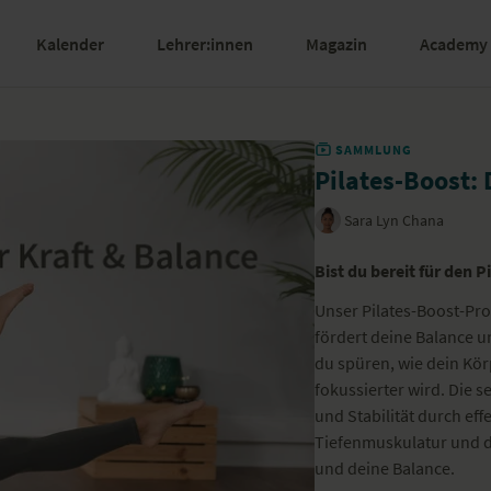
Kalender
Lehrer:innen
Magazin
Academy
SAMMLUNG
Pilates-Boost:
Sara Lyn Chana
Bist du bereit für den P
Unser Pilates-Boost-P
fördert deine Balance u
du spüren, wie dein Körp
fokussierter wird. Die s
und Stabilität durch ef
Tiefenmuskulatur und d
und deine Balance.