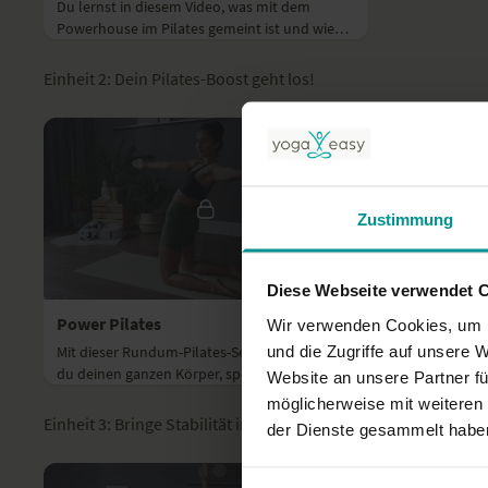
Du lernst in diesem Video, was mit dem
Powerhouse im Pilates gemeint ist und wie
du es aktivierst.
Einheit 2: Dein Pilates-Boost geht los!
Zustimmung
22:57
Diese Webseite verwendet 
Power Pilates
Wir verwenden Cookies, um I
und die Zugriffe auf unsere 
Mit dieser Rundum-Pilates-Sequenz stärkst
du deinen ganzen Körper, speziell Core und
Website an unsere Partner fü
Rücken, und arbeitest an deiner Balance.
möglicherweise mit weiteren
Einheit 3: Bringe Stabilität in deinen Körper
der Dienste gesammelt habe