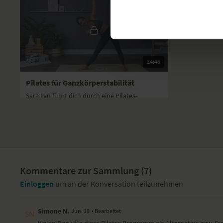
24:46
Pilates für Ganzkörperstabilität
Sara Lyn führt dich durch eine Pilates-
Sequenz zur Kräftigung deines gesamten
Körpers.
Ruhetag: Mach mal Pause
Einheit 4: Geh aufrecht durch dein Leben
Kommentare zur Sammlung (
7
)
Einloggen
um an der Konversation teilzunehmen
Simone N.
Juni 10
• Bearbeitet
Vielen Dank für diese Pilates Programm als Alternative bzw. 