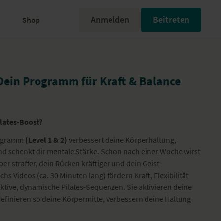
Anmelden
Beitreten
Shop
 Dein Programm für Kraft & Balance
ilates-Boost?
rogramm
(Level 1 & 2)
verbessert deine Körperhaltung,
nd schenkt dir mentale Stärke. Schon nach einer Woche wirst
er straffer, dein Rücken kräftiger und dein Geist
echs Videos (ca. 30 Minuten lang) fördern
Kraft, Flexibilität
fektive, dynamische Pilates-Sequenzen.
Sie aktivieren deine
efinieren so deine Körpermitte, verbessern deine Haltung