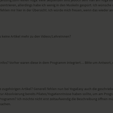
nzentrieren, allerdings habe ich wenig in den Muskeln gespürt. Ich wünsch
fehlen mir hier in der Übersicht. Ich würde mich freuen, wenn das wieder an
es keine Artikel mehr zu den Videos/LehreInnen?
hen Infos? Vorher waren diese in dem Programm integriert… Bitte um Antwort,
 zugehörigen Artikel? Generell fehlen nun bei YogaEasy auch die geschriebe
ur Absolvierung bereits Pilates/YogaKenntnisse haben sollte, um am Progra
em Programm? Ich möchte nicht erst zeitaufwendig die Beschreibung öffnen mü
 machen.