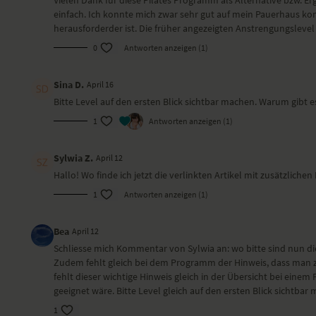
einfach. Ich konnte mich zwar sehr gut auf mein Pauerhaus ko
herausforderder ist. Die früher angezeigten Anstrengungslevel 
25:45
0
Antworten anzeigen (1)
Pilates für den Rücken
Sara Lyn führt sich durch Übungen, die deine
Sina D.
April 16
Rücken-, Bauch- und Tiefenmuskulatur
Bitte Level auf den ersten Blick sichtbar machen. Warum gibt 
kräftigen. So beugst du Rückenschmerzen vor
und löst Ve...
1
Antworten anzeigen (1)
Einheit 5: Core galore
Sylwia Z.
April 12
Hallo! Wo finde ich jetzt die verlinkten Artikel mit zusätzlic
1
Antworten anzeigen (1)
Bea
April 12
Schliesse mich Kommentar von Sylwia an: wo bitte sind nun die
28:23
Zudem fehlt gleich bei dem Programm der Hinweis, dass man z
fehlt dieser wichtige Hinweis gleich in der Übersicht bei ein
Pilates Core Allrounder
geeignet wäre. Bitte Level gleich auf den ersten Blick sichtbar
Diese Pilates-Sequenz stärkt deine tiefe Core-
1
Muskulatur und stabilisiert damit deinen