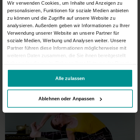
Wir verwenden Cookies, um Inhalte und Anzeigen zu
Ort und Ausstattung
Schön!
personalisieren, Funktionen für soziale Medien anbieten
0
zu können und die Zugriffe auf unsere Website zu
Dieses Video haben wir im wunderschönen
ZENIYO – RAUM FÜR
analysieren. Außerdem geben wir Informationen zu Ihrer
ERNEUERUNG
gedreht.
Nicole S.
Dezember 22, 2024
Verwendung unserer Website an unsere Partner für
Wundervoller Flow!
soziale Medien, Werbung und Analysen weiter. Unsere
Partner führen diese Informationen möglicherweise mit
0
weiteren Daten zusammen, die Sie ihnen bereitgestellt
haben oder die sie im Rahmen Ihrer Nutzung der Dienste
Mehr laden
gesammelt haben.
Alle zulassen
Ähnliche Videos
Ablehnen oder Anpassen