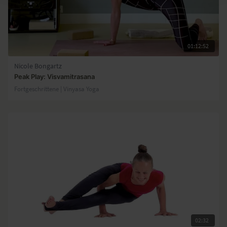
01:12:52
Nicole Bongartz
Peak Play: Visvamitrasana
Fortgeschrittene | Vinyasa Yoga
02:32