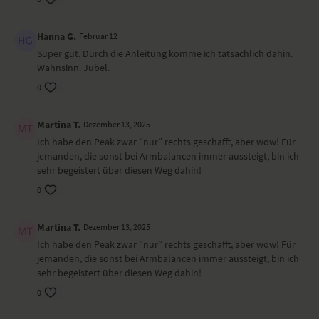
Besondere Yoga-Übungen (Asanas)
Wirbelsäulenmobilisation im Sitzen
Hanna G.
Februar 12
Haltung des Kindes – Balasana
Super gut. Durch die Anleitung komme ich tatsächlich dahin.
Vierfüßlerstand
Wahnsinn. Jubel.
Seitstütz-Variation – Vasisthasana
Core-Übung mit Feueratem
0
Bogen im Vierfüßlerstand
Wirbelsäulenkreise im Vierfüßlerstand
Martina T.
Dezember 13, 2025
Dynamischer Herabschauender Hund – Adho Muka Shvanasana
Ich habe den Peak zwar ”nur” rechts geschafft, aber wow! Für
Haltung des Kindes mit Flankendehnung – Balasana
jemanden, die sonst bei Armbalancen immer aussteigt, bin ich
Herabschauender Hund – Adho Muka Shvanasana
sehr begeistert über diesen Weg dahin!
Brett
Kobra – Bhujangasana
0
Dreibeiniger Hund
Seitlicher Winkel – Parsvakonasana
Martina T.
Dezember 13, 2025
Dreieck – Trikonasana
Halbmond – Ardha Chandrasana
Ich habe den Peak zwar ”nur” rechts geschafft, aber wow! Für
Stehender Spagat – Urdhva Prasarita Eka Padasana
jemanden, die sonst bei Armbalancen immer aussteigt, bin ich
Gedrehter Winkel – Parivrtta Parsvakonasana
sehr begeistert über diesen Weg dahin!
Pyramide mit Wadendehnung – Parsvottanasana
0
Gebeugter Halbmond – Ardha Chandra Chapasana
Hoher Ausfallschritt – Alanasana