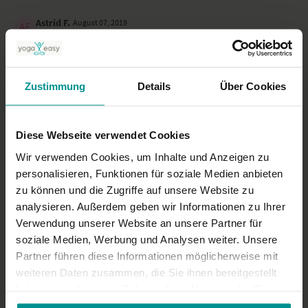
Astrid F.
August 07, 2019
Tolle Einstellung!🙏
0
Zustimmung
Details
Über Cookies
Petra A.
August 06, 2019
Patrick Broome bringt es wunderbar rüber, toller Mann mit
einer super Einstellung.
Diese Webseite verwendet Cookies
0
Wir verwenden Cookies, um Inhalte und Anzeigen zu
personalisieren, Funktionen für soziale Medien anbieten
zu können und die Zugriffe auf unsere Website zu
Ähnliche Videos
analysieren. Außerdem geben wir Informationen zu Ihrer
Verwendung unserer Website an unsere Partner für
soziale Medien, Werbung und Analysen weiter. Unsere
Partner führen diese Informationen möglicherweise mit
weiteren Daten zusammen, die Sie ihnen bereitgestellt
haben oder die sie im Rahmen Ihrer Nutzung der Dienste
gesammelt haben.