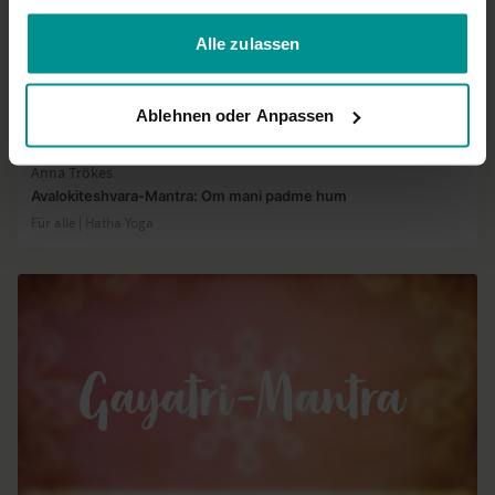
gesammelt haben.
Alle zulassen
Ablehnen oder Anpassen
03:14
Anna Trökes
Avalokiteshvara-Mantra: Om mani padme hum
Für alle | Hatha Yoga