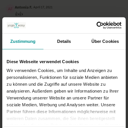
Antonia F.
April 17, 2021
👍👍
0
Horst
März 25, 2021
Zustimmung
Details
Über Cookies
Sehr, sehr schön. Herzlichen Dank.
0
Diese Webseite verwendet Cookies
Mehr laden
Wir verwenden Cookies, um Inhalte und Anzeigen zu
personalisieren, Funktionen für soziale Medien anbieten
zu können und die Zugriffe auf unsere Website zu
Ähnliche Videos
analysieren. Außerdem geben wir Informationen zu Ihrer
Verwendung unserer Website an unsere Partner für
soziale Medien, Werbung und Analysen weiter. Unsere
Partner führen diese Informationen möglicherweise mit
weiteren Daten zusammen, die Sie ihnen bereitgestellt
haben oder die sie im Rahmen Ihrer Nutzung der Dienste