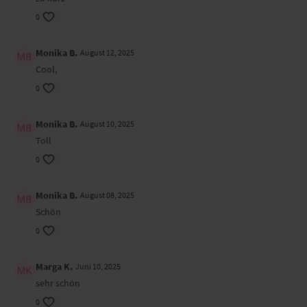
Tradition
0
Hinduismus; Ursprung in den Upanishaden
Monika B.
August 12, 2025
Gesang & Gitarre: Jessica Rost
Cool,
0
Monika B.
August 10, 2025
Toll
0
Monika B.
August 08, 2025
Schön
0
Marga K.
Juni 10, 2025
sehr schön
0