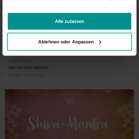
haben oder die sie im Rahmen Ihrer Nutzung der Dienste
gesammelt haben.
Alle zulassen
Ablehnen oder Anpassen
00:52
Anna Trökes
Om-ah-hum-Mantra
Für alle | Hatha Yoga