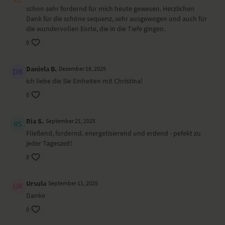
Ausfallschritt Variante auf den Fingerkuppen
schon sehr fordernd für mich heute gewesen. Herzlichen
Kobra Variante auf den Fingerkuppen
Dank für die schöne sequenz, sehr ausgewogen und auch für
Heuschrecke – Shalabasana
die wundervollen Eorte, die in die Tiefe gingen.
Krieger II – Virabhadrasana II
Seitstütz Variante – Vasisthasana
0
Stuhl – Utkatasana
Sphinx – Salamba Bhujangasana
Daniela B.
Dezember 18, 2025
Stellung des Pranam
liegender Twist – Makarasana
ich liebe die Sie Einheiten mit Christina!
Shavasana
0
Wirkung und Vorteile der Yoga-Übungs-Sequenz
Ria S.
September 21, 2025
Öffnend und fokussierend
Fließend, fordernd, energetisierend und erdend - pefekt zu
Besonders zu beachten bei diesem Yoga-Video
jeder Tageszeit!
0
Ggf. lege dir einen Gurt und Blöcke bereit. Bleibe präsent und
neugierig, auch wenn du die Haltungen schon oft geübt hast.
Ursula
September 11, 2025
Ort und Ausstattung
Danke
Dieses Yoga-Video haben wir im wunderschönen
ZENIYO – RAUM FÜR
0
ERNEUERUNG
gedreht.