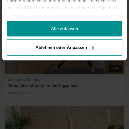
Partner führen diese Informationen möglicherweise mit
weiteren Daten zusammen, die Sie ihnen bereitgestellt
haben oder die sie im Rahmen Ihrer Nutzung der Dienste
gesammelt haben.
Alle zulassen
Ablehnen oder Anpassen
32:49
Johannes Mikenda
Öffnende und zentrierende Yogapraxis
Anfänger | Jivamukti Yoga