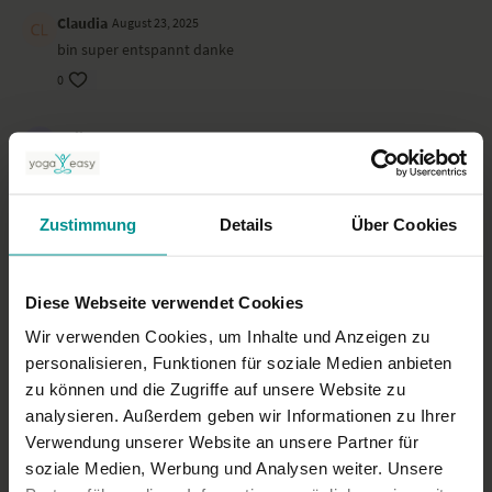
Claudia
August 23, 2025
bin super entspannt danke
0
Heike O.
August 20, 2025
Tolle Anleitung die Anusaraansagen machen den Unterschied
um tiefer in Stellungen zu kommen <3
0
Zustimmung
Details
Über Cookies
Claudia
August 20, 2025
super gut
Diese Webseite verwendet Cookies
0
Wir verwenden Cookies, um Inhalte und Anzeigen zu
personalisieren, Funktionen für soziale Medien anbieten
zu können und die Zugriffe auf unsere Website zu
Mehr laden
analysieren. Außerdem geben wir Informationen zu Ihrer
Verwendung unserer Website an unsere Partner für
soziale Medien, Werbung und Analysen weiter. Unsere
Ähnliche Videos