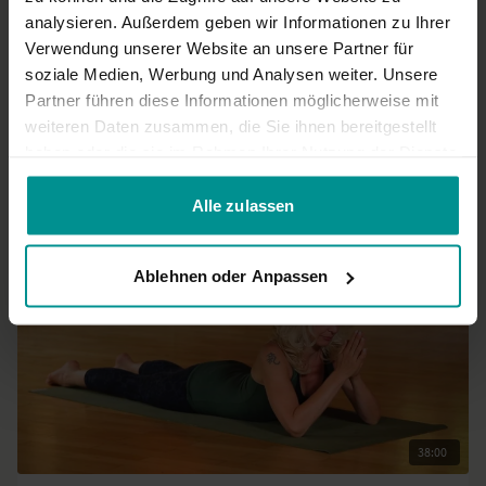
wirklich entspannen.
analysieren. Außerdem geben wir Informationen zu Ihrer
0
Verwendung unserer Website an unsere Partner für
soziale Medien, Werbung und Analysen weiter. Unsere
Mehr laden
Partner führen diese Informationen möglicherweise mit
weiteren Daten zusammen, die Sie ihnen bereitgestellt
haben oder die sie im Rahmen Ihrer Nutzung der Dienste
gesammelt haben.
Ähnliche Videos
Alle zulassen
Ablehnen oder Anpassen
38:00