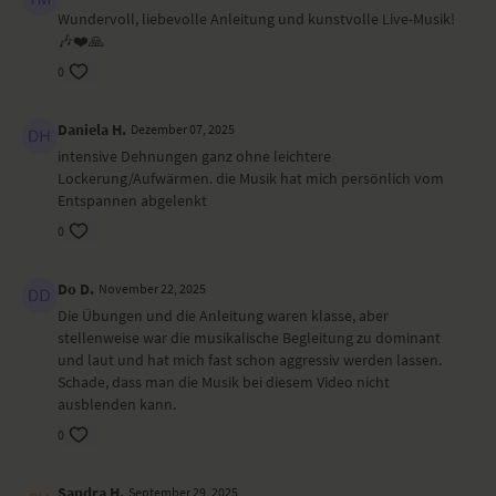
Die Sequenz setzt den Fokus auf das Lösen von Verspannungen im
Wundervoll, liebevolle Anleitung und kunstvolle Live-Musik!
Schulter- und Nackenbereich sowie die Öffnung des Brustkorbes. Es
🎶❤️🙏
werden die Meridiane für Herz, Dünndarm, Lunge und Dickdarm
aktiviert. Dies kann helfen, Energieblockaden vorzubeugen oder sie zu
0
beseitigen.
Besonders zu beachten bei diesem Yoga-Video
Daniela H.
Dezember 07, 2025
intensive Dehnungen ganz ohne leichtere
Bitte jederzeit früher aus den Haltungen herausgehen und/oder eine
Lockerung/Aufwärmen. die Musik hat mich persönlich vom
Pause einbauen. Nicht die Zeit ist hier der entscheidende Faktor,
Entspannen abgelenkt
sondern das Erspüren der eigenen Bedürfnisse und Grenzen, ganz
0
ohne Ehrgeiz. Entspannung geht vor Perfektion!
Ort und Ausstattung
Do D.
November 22, 2025
Die Übungen und die Anleitung waren klasse, aber
Das Video haben wir in München bei
DJAYA
gedreht. Tanja Seehofer
stellenweise war die musikalische Begleitung zu dominant
und Yann Kuhlmann, die das Münchner Yogaprojekt DJAYA ins Leben
und laut und hat mich fast schon aggressiv werden lassen.
gerufen haben, tragen Outfits von
Kamah Yoga & Style
.
Schade, dass man die Musik bei diesem Video nicht
ausblenden kann.
0
Sandra H.
September 29, 2025