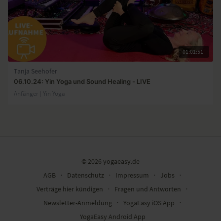
01:01:51
Tanja Seehofer
06.10.24: Yin Yoga und Sound Healing - LIVE
Anfänger | Yin Yoga
© 2026 yogaeasy.de
AGB
∙
Datenschutz
∙
Impressum
∙
Jobs
∙
Verträge hier kündigen
∙
Fragen und Antworten
∙
Newsletter-Anmeldung
∙
YogaEasy iOS App
∙
YogaEasy Android App