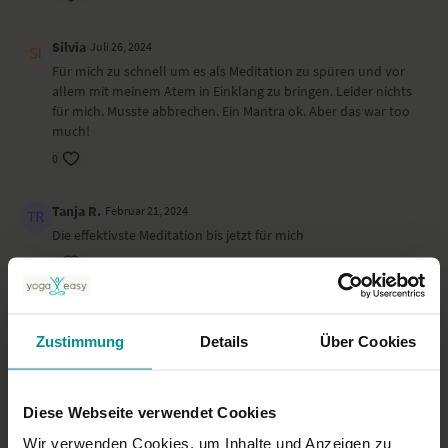
Silvia
Juli 26, 2024
Für mich zu schnell um es als Meditation zu spüren und vor
allem mit meinem Atem in Einklang zu bringen. Leider nichts
für mich. Musste abbrechen. Ein Mantra ok. Aber das war too
much!
0
Tanja R.
Februar 21, 2024
Die effektivste Meditation bis jetzt für mich
0
Mirko K.
Februar 15, 2024
falsch gesprochenes Sanskrit. Das tut weh.
Zustimmung
Details
Über Cookies
0
Diese Webseite verwendet Cookies
Kordula G.
Dezember 24, 2023
Unglaublich berührend. Vielen herzlichen Dank
Wir verwenden Cookies, um Inhalte und Anzeigen zu