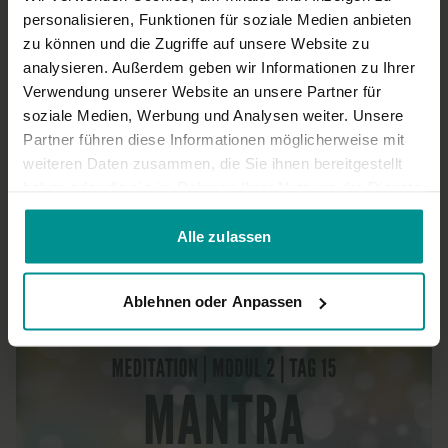
personalisieren, Funktionen für soziale Medien anbieten
0
zu können und die Zugriffe auf unsere Website zu
analysieren. Außerdem geben wir Informationen zu Ihrer
Ursula E.
November 30, 2023
Verwendung unserer Website an unsere Partner für
Durch das Mantra leicht in die tiefere Meditation zu finden.
soziale Medien, Werbung und Analysen weiter. Unsere
0
Partner führen diese Informationen möglicherweise mit
weiteren Daten zusammen, die Sie ihnen bereitgestellt
Mehr laden
haben oder die sie im Rahmen Ihrer Nutzung der Dienste
gesammelt haben.
Alle zulassen
Ähnliche Videos
Ablehnen oder Anpassen