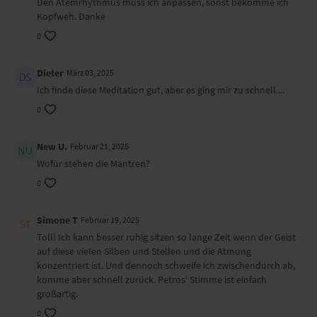
Den Atemrhythmus muss ich anpassen, sonst bekomme ich
Kopfweh. Danke
0
Dieter
März 03, 2025
Ich finde diese Meditation gut, aber es ging mir zu schnell....
0
New U.
Februar 21, 2025
Wofür stehen die Mantren?
0
Simone T
Februar 19, 2025
Toll! Ich kann besser ruhig sitzen so lange Zeit wenn der Geist
auf diese vielen Silben und Stellen und die Atmung
konzentriert ist. Und dennoch schweife ich zwischendurch ab,
komme aber schnell zurück. Petros‘ Stimme ist einfach
großartig.
0