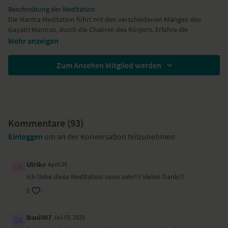
Beschreibung der Meditation
Die Mantra Meditation führt mit den verschiedenen Klängen des
Gayatri Mantras, durch die Chakren des Körpers. Erfahre die
verschiedenen Energiezentren deines Körpers vom Solarplexus bis
Mehr anzeigen
zur Krone des Kopfes.
Zum Ansehen Mitglied werden
Kommentare (
93
)
Einloggen
um an der Konversation teilzunehmen
Ulrike
April 25
Ich liebe diese Meditation sooo sehr!!! Vielen Dank!!!
0
Dani007
Juli 03, 2025