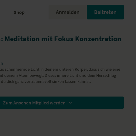
Anmelden
Beitreten
Shop
3: Meditation mit Fokus Konzentration
on
das schimmernde Licht in deinem unteren Körper, dass sich wie eine
mit deinem Atem bewegt. Dieses innere Licht und dein Herzschlag
du dich ganz vertrauensvoll sinken lassen kannst.
Zum Ansehen Mitglied werden