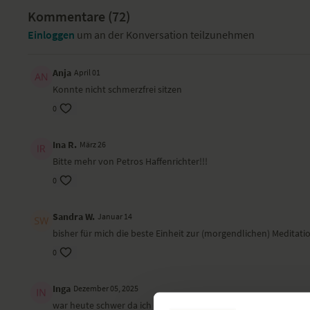
Kommentare (
72
)
Einloggen
um an der Konversation teilzunehmen
Anja
April 01
Konnte nicht schmerzfrei sitzen
0
Ina R.
März 26
Bitte mehr von Petros Haffenrichter!!!
0
Sandra W.
Januar 14
bisher für mich die beste Einheit zur (morgendlichen) Meditati
0
Inga
Dezember 05, 2025
war heute schwer da ich rot mit Aktion Energie verbinde, mich 