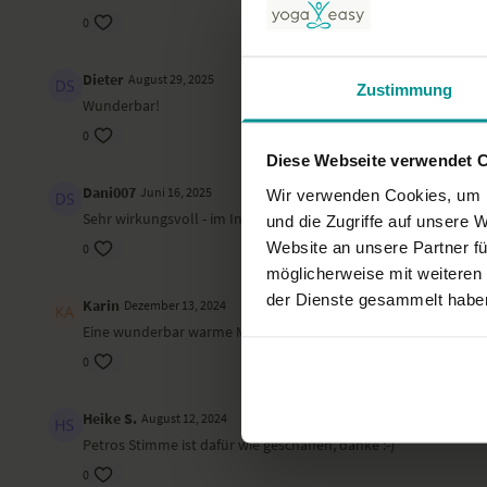
0
Dieter
August 29, 2025
Zustimmung
Wunderbar!
0
Diese Webseite verwendet 
Dani007
Juni 16, 2025
Wir verwenden Cookies, um I
Sehr wirkungsvoll - im Inneren verankert. Danke
und die Zugriffe auf unsere 
Website an unsere Partner fü
0
möglicherweise mit weiteren
der Dienste gesammelt habe
Karin
Dezember 13, 2024
Eine wunderbar warme Meditation. Danke
0
Heike S.
August 12, 2024
Petros Stimme ist dafür wie geschaffen, danke :-)
0