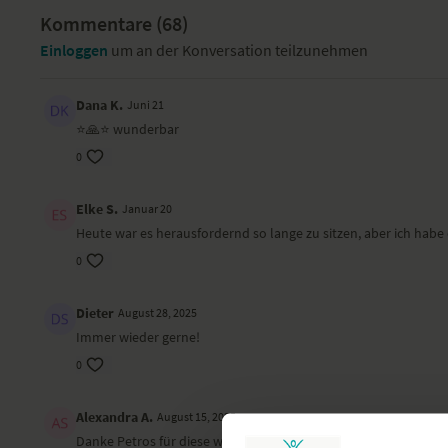
Kommentare (
68
)
Einloggen
um an der Konversation teilzunehmen
Dana K.
Juni 21
⭐️🙏⭐️ wunderbar
0
Elke S.
Januar 20
Heute war es herausfordernd so lange zu sitzen, aber ich habe 
0
Dieter
August 28, 2025
Immer wieder gerne!
0
Alexandra A.
August 15, 2025
Danke Petros für diese wunderbare und tiefe Erfahrung des Lo