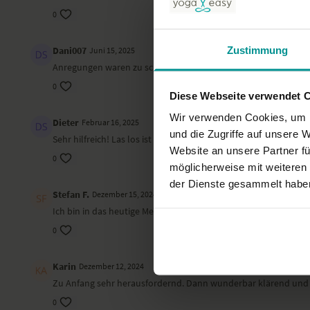
0
Zustimmung
Dani007
Juni 15, 2025
Anregungen waren zu schnell aufeinanderfolgend, trotzdem ei
0
Diese Webseite verwendet 
Wir verwenden Cookies, um I
Dieter
Februar 16, 2025
und die Zugriffe auf unsere 
Sehr hilfreich! Las los ist genial!
Website an unsere Partner fü
0
möglicherweise mit weiteren
der Dienste gesammelt habe
Stefan F.
Dezember 15, 2024
Ich bin in das heutige Meeting/Thema nicht so gut reingeko
0
Karin
Dezember 12, 2024
Zu Anfang sehr herausfordernd. Dann wunderbar klärend und 
0