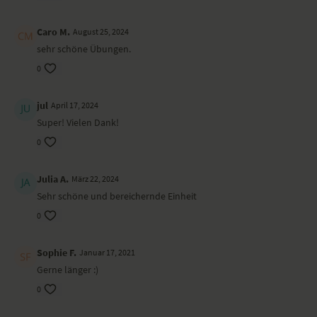
kostbare Zeit mit einem Menschen, der einem lieb und wichtig ist.
Ort und Ausstattung
Caro M.
August 25, 2024
sehr schöne Übungen.
Gedreht haben wir das Video in dem wunderschönen Yogastudio
Spirit Yoga in Berlin
Zehlendorf.
0
jul
April 17, 2024
Super! Vielen Dank!
0
Julia A.
März 22, 2024
Sehr schöne und bereichernde Einheit
0
Sophie F.
Januar 17, 2021
Gerne länger :)
0