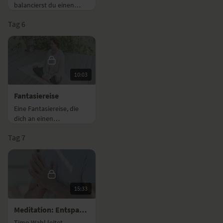
balancierst du einen
Block auf deinem
Tag 6
Scheitelpunkt. Das
fordert deine
Konzentration, sodass
dein Geist schnell zur ...
10:03
Fantasiereise
Eine Fantasiereise, die
dich an einen
wunderschönen Ort
Tag 7
führt. Nimm dir Zeit für
dich und träume.
15:33
Meditation: Entspannter Körper, ruhiger Geist
Timo Wahl leitet