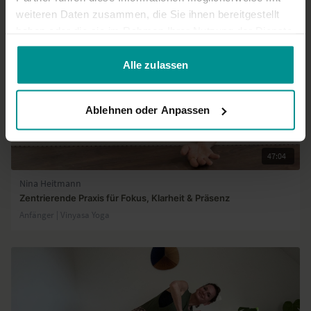
weiteren Daten zusammen, die Sie ihnen bereitgestellt
haben oder die sie im Rahmen Ihrer Nutzung der Dienste
gesammelt haben.
Alle zulassen
Ablehnen oder Anpassen
47:04
Nina Heitmann
Zentrierende Praxis für Fokus, Klarheit & Präsenz
Anfänger | Vinyasa Yoga