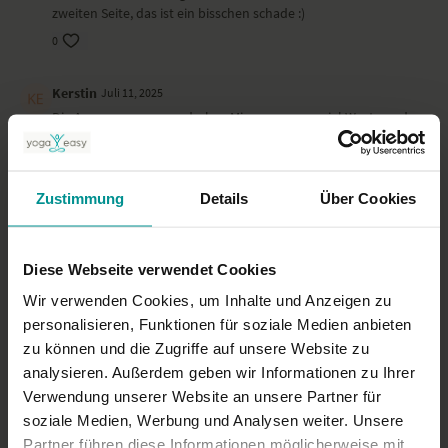
zweiten Seite, das ist ein bisschen schade :)
0
Kerstin
Juli 11, 2025
Die Asanas waren wunderbar. Mir waren es zuviel Worte und
vor allem zu schnell gesprochen.
1
Zustimmung
Details
Über Cookies
Petra
Juli 05, 2025
Nochmal finde ich diese halbe Stunde so schön und präzise
angesagt! Vielen Dank!
Diese Webseite verwendet Cookies
0
Wir verwenden Cookies, um Inhalte und Anzeigen zu
personalisieren, Funktionen für soziale Medien anbieten
Mehr laden
zu können und die Zugriffe auf unsere Website zu
analysieren. Außerdem geben wir Informationen zu Ihrer
Verwendung unserer Website an unsere Partner für
soziale Medien, Werbung und Analysen weiter. Unsere
Ähnliche Videos
Partner führen diese Informationen möglicherweise mit