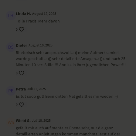
Du wirst dich hinterher erfrischt und klar fühlen und vollkommen in
deinem Körper verankert.
Linda H.
August 12, 2025
Ort und Ausstattung
Tolle Praxis. Mehr davon
0
Dieses Video haben wir im Lux Loft Hamburg gedreht. Annika übt auf
einer Matte von
Southern Shores (Affiliate Link)
(mit dem Code
yogaeasy
erhältst du im Onlineshop von Southern Shores 15 Prozent
Dieter
August 10, 2025
Rabatt) und trägt ein Outfit von Mymarini.
Rhetorisch sehr anspruchsvoll..:-)) meine Aufmerksamkeit
wurde geschult..:-))) sehr detailierte Ansagen..:-)) und nach 25
Minuten 10 sec. Stille!!!! Annika in ihrer jugendlichen Power!!!
0
Petra
Juli 21, 2025
Es tut sooo gut! Beim dritten Mal gefällt es mir wieder! :-)
0
Wiebi S.
Juli 18, 2025
gefällt mir auch auf mentaler Ebene sehr, nur die ganz
detaillierten Anleitungen kommen manchmal erst auf der