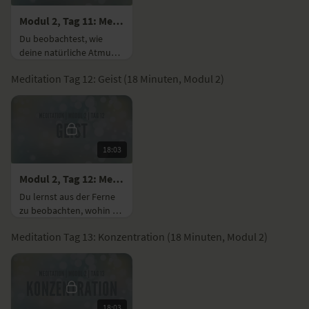
Modul 2, Tag 11: Meditation mit Fokus Atem
Du beobachtest, wie
deine natürliche Atmung
deinen Körper an vielen
Meditation Tag 12: Geist (18 Minuten, Modul 2)
Stellen sanft bewegt und
du deinem Atem
vertrauen kannst.
18:03
Modul 2, Tag 12: Meditation mit Fokus Geist
Du lernst aus der Ferne
zu beobachten, wohin es
deinen Geist zieht, um
Meditation Tag 13: Konzentration (18 Minuten, Modul 2)
das Gedankenchaos in
deinen Kopf zu
beruhigen.
18:03