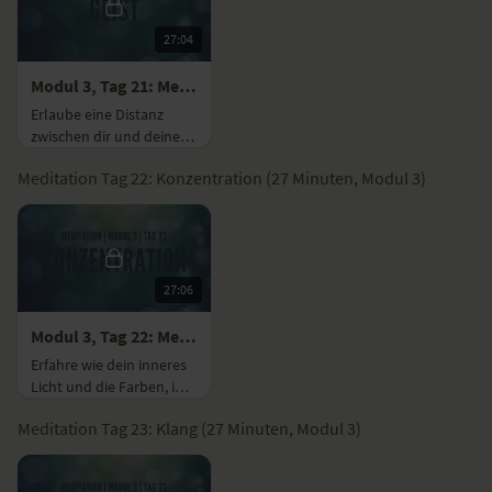
27:04
Modul 3, Tag 21: Meditation mit Fokus Geist
Erlaube eine Distanz
zwischen dir und deinen
Gedanken und lasse die
Meditation Tag 22: Konzentration (27 Minuten, Modul 3)
unnötigen geistigen
Impulse weniger werden.
27:06
Modul 3, Tag 22: Meditation mit Fokus Konzentration
Erfahre wie dein inneres
Licht und die Farben, im
Takt mit deinem Atem
Meditation Tag 23: Klang (27 Minuten, Modul 3)
und Herzschlag, jede
Zelle deines Körpers
durchdringen.