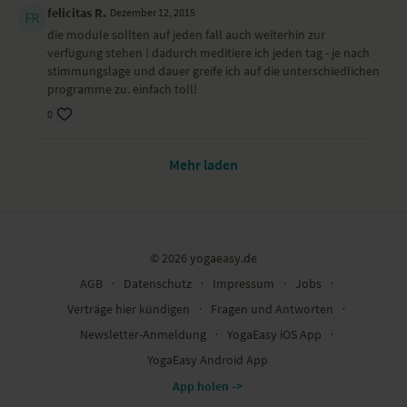
felicitas R.
Dezember 12, 2015
die module sollten auf jeden fall auch weiterhin zur
verfügung stehen ! dadurch meditiere ich jeden tag - je nach
stimmungslage und dauer greife ich auf die unterschiedlichen
programme zu. einfach toll!
0
Mehr laden
© 2026 yogaeasy.de
AGB
∙
Datenschutz
∙
Impressum
∙
Jobs
∙
Verträge hier kündigen
∙
Fragen und Antworten
∙
Newsletter-Anmeldung
∙
YogaEasy iOS App
∙
YogaEasy Android App
App holen ->