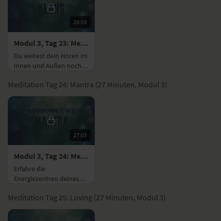
26:59
Modul 3, Tag 23: Meditation mit Fokus Klang
Du weitest dein Hören im
Innen und Außen noch
einmal intensiver aus,
Meditation Tag 24: Mantra (27 Minuten, Modul 3)
um dein Sein erfahren zu
können.
27:03
Modul 3, Tag 24: Meditation mit Fokus Mantra
Erfahre die
Energiezentren deines
Körpers, durch die
Meditation Tag 25: Loving (27 Minuten, Modul 3)
Wiederholung des
Gayatri Mantras.