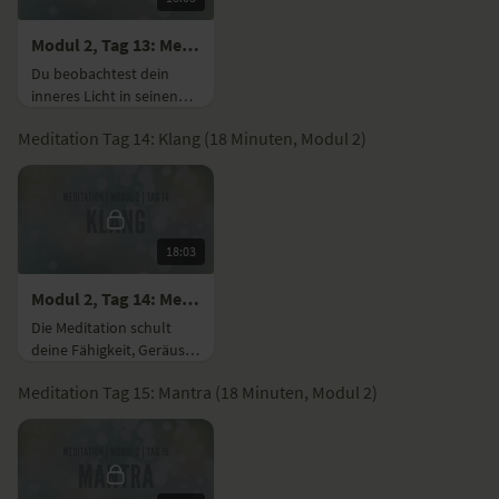
Modul 2, Tag 13: Meditation mit Fokus Konzentration
Du beobachtest dein
inneres Licht in seinen
Farben und Bewegungen
Meditation Tag 14: Klang (18 Minuten, Modul 2)
und kannst dich
vertrauensvoll sinken
lassen.
18:03
Modul 2, Tag 14: Meditation mit Fokus Klang
Die Meditation schult
deine Fähigkeit, Geräusch
um dich herum und in dir
Meditation Tag 15: Mantra (18 Minuten, Modul 2)
drin bewusst und
intensiv wahrzunehmen.