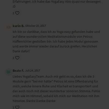
Erfahrungen. Ich habe das YogaEasy Abo quasi nur deswegen.
:D
1
karin B.
Oktober 20, 2017
ich bin so dankbar, dass ich zu Yoga easy gefunden habe und
auf diese wundervollen Meditationsmodule von Petros
Haffenrichter gestoßen bin. Ich habe jedes Modul genossen
und werde immer wieder darauf zurück greifen. Herzlichen
Dank dafür!
1
Beate F.
Juli 24, 2017
Liebes YogaEasyTeam. Auch mir geht es so, dass ich die 3
Module gern "bei mir hätte" Petros ist eine Offenbarung für
mich, welche innere Ruhe und Klarheit er transportiert und
das auch noch mit dieser wunderbar sonoren Stimme. Fühle
mich wie im Himmel, sobald ich mich zur Meditation mit ihm
hinsetze. Danke Danke Danke
1