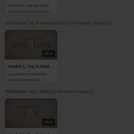
Meditationssitz
Du lernst, wie du deine
Christiane Eitle:
Meditation lernen mit diesen 7 Tipps
Gedanken beobachten
Christiane Eitle/Merle Blankenfeld:
Alles über Meditation (mit
kannst, um sie ohne
Meditation Tag 4: Konzentration (9 Minuten, Modul 1)
Urteil weiterziehen zu
Infografik)
lassen.
Katharina Goßmann/Karen Welters:
Achtsamkeit und wie du
sie übst
Katharina Goßmann:
Die 8 bekanntesten Meditationsarten
09:08
Modul 1, Tag 4: Meditation mit Fokus Konzentration
Lasse Raum zwischen
deinen Gedanken
entstehen, indem du dich
Meditation Tag 5: Klang (9 Minuten, Modul 1)
auf deine innere
Farbenwelt
konzentrierst.
09:08