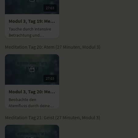
27:03
Modul 3, Tag 19: Meditation mit Fokus Sitz
Tauche durch intensive
Betrachtung und
Wahrnehmung deines
Meditation Tag 20: Atem (27 Minuten, Modul 3)
Körpers, tief in die
Meditation ein.
27:03
Modul 3, Tag 20: Meditation mit Fokus Atem
Beobachte den
Atemfluss durch deine
Nasenlöcher, um deine
Meditation Tag 21: Geist (27 Minuten, Modul 3)
Konzentration zu
bündeln.