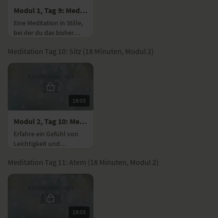
Modul 1, Tag 9: Meditation mit Fokus Silence
Eine Meditation in Stille,
bei der du das bisher
Gelernte anwendest, um
Meditation Tag 10: Sitz (18 Minuten, Modul 2)
Bilder und Gedanken
loszulassen.
18:03
Modul 2, Tag 10: Meditation mit Fokus Sitz
Erfahre ein Gefühl von
Leichtigkeit und
verbessere die Qualität
Meditation Tag 11: Atem (18 Minuten, Modul 2)
deiner Konzentration
durch eine optimale
Sitzhaltung.
18:03