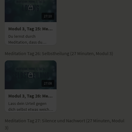
27:10
Modul 3, Tag 25: Meditation mit Fokus Loving
Du lernst durch
Meditation, dass du
deinen Gedanken und
Meditation Tag 26: Selbstheilung (27 Minuten, Modul 3)
Emotionen nicht hilflos
ausgeliefert sein musst.
27:08
Modul 3, Tag 26: Meditation mit Fokus Selbstheilung
Lass dein Urteil gegen
dich selbst etwas weicher
werden, um dein Ich zu
Meditation Tag 27: Silence und Nachwort (27 Minuten, Modul
heilen.
3)