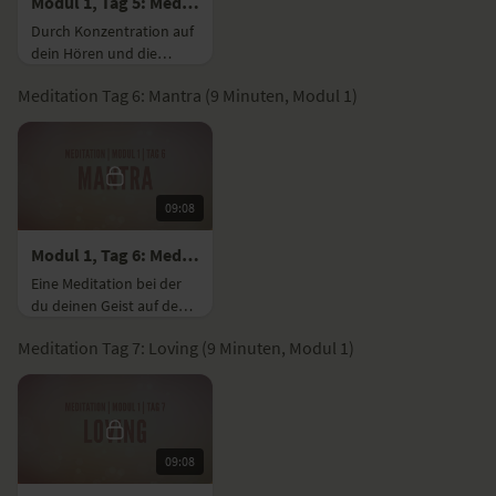
Modul 1, Tag 5: Meditation mit Fokus Klang
Durch Konzentration auf
dein Hören und die
Geräusche deiner
Meditation Tag 6: Mantra (9 Minuten, Modul 1)
Umgebung, lernst du
dein Bewusstsein zu
lenken.
09:08
Modul 1, Tag 6: Meditation mit Fokus Mantra
Eine Meditation bei der
du deinen Geist auf den
Klang des Mantras OM
Meditation Tag 7: Loving (9 Minuten, Modul 1)
fokussierst.
09:08