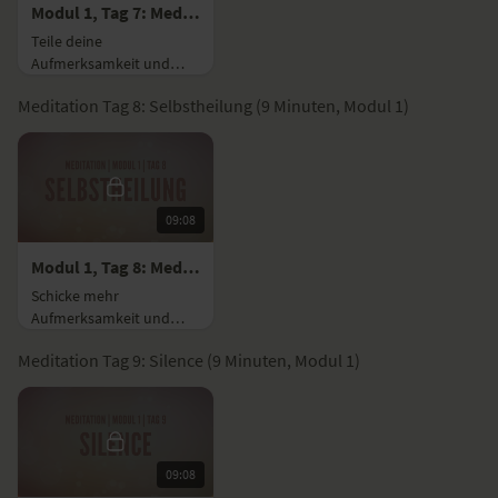
Modul 1, Tag 7: Meditation mit Fokus Loving
Teile deine
Aufmerksamkeit und
Liebe mit Personen die in
Meditation Tag 8: Selbstheilung (9 Minuten, Modul 1)
deinem Bewusstsein
erscheinen.
09:08
Modul 1, Tag 8: Meditation mit Fokus Selbstheilung
Schicke mehr
Aufmerksamkeit und
Liebe in die Bereiche
Meditation Tag 9: Silence (9 Minuten, Modul 1)
deines Körpers, die mehr
Achtsamkeit benötigen.
09:08