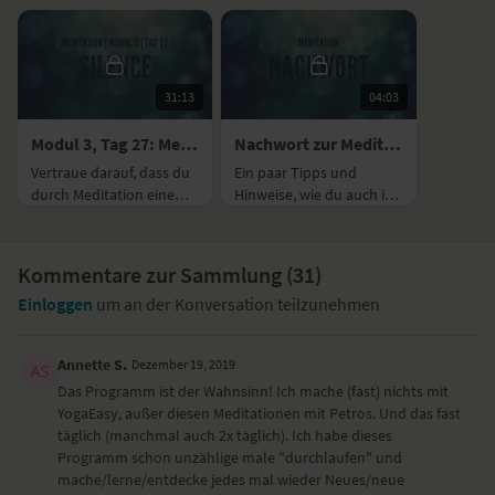
31:13
04:03
Modul 3, Tag 27: Meditation mit Fokus Silence
Nachwort zur Meditation
Vertraue darauf, dass du
Ein paar Tipps und
durch Meditation eine
Hinweise, wie du auch in
Essenz in dir erfährst, in
Zukunft meditieren
die du ohne Ängste
kannst.
eintauchen kannst.
Kommentare zur Sammlung (
31
)
Einloggen
um an der Konversation teilzunehmen
Annette S.
Dezember 19, 2019
Das Programm ist der Wahnsinn! Ich mache (fast) nichts mit
YogaEasy, außer diesen Meditationen mit Petros. Und das fast
täglich (manchmal auch 2x täglich). Ich habe dieses
Programm schon unzählige male "durchlaufen" und
mache/lerne/entdecke jedes mal wieder Neues/neue