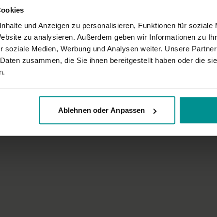
Cookies
nhalte und Anzeigen zu personalisieren, Funktionen für soziale
Website zu analysieren. Außerdem geben wir Informationen zu I
r soziale Medien, Werbung und Analysen weiter. Unsere Partner
 Daten zusammen, die Sie ihnen bereitgestellt haben oder die s
n.
14:46
esamen
Christina Lobe
ür Lebendigkeit und Leichtigkeit
Entspannungsreise
Ablehnen oder Anpassen
tation
Für alle | Meditation