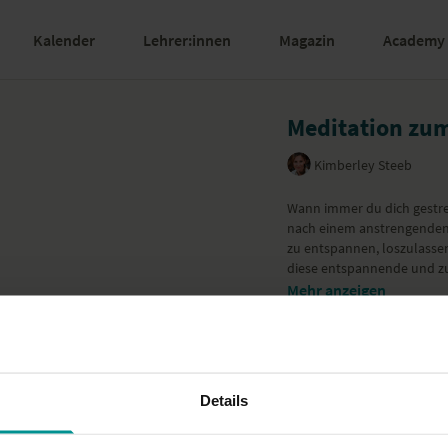
Kalender
Lehrer:innen
Magazin
Academy
Meditation zu
Kimberley Steeb
Wann immer du dich gestre
nach einem anstrengenden T
zu entspannen, loszulasse
diese entspannende und zu
Mehr anzeigen
Details