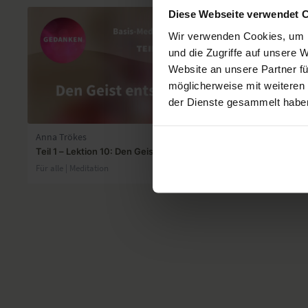
Diese Webseite verwendet 
Wir verwenden Cookies, um I
und die Zugriffe auf unsere 
Website an unsere Partner fü
möglicherweise mit weiteren
der Dienste gesammelt habe
13:42
Anna Trökes
Kristin Rüb
Teil 1 – Lektion 10: Den Geist entspannen
Meditation f
Für alle | Meditation
Für alle | Medi