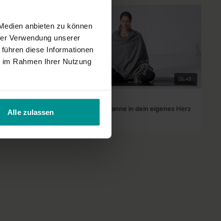
 Medien anbieten zu können
hrer Verwendung unserer
 führen diese Informationen
ie im Rahmen Ihrer Nutzung
14:03
06:48
Christina Lobe
Meditation: Entspanne in dein eigenes Herz
Alle zulassen
Für alle | Meditation