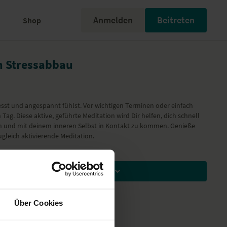
Anmelden
Beitreten
Shop
m Stressabbau
sst und angespannt fühlst. Vor wichtigen Terminen oder einfach
ag. Diese aktive, geführte Meditation wird Dir helfen, dich schnell
n und mit deinem inneren Selbst in Kontakt zu kommen. Genieße
gleich aktivierende Meditation.
Zum Ansehen Mitglied werden
Über Cookies