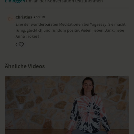
Einloggen
um an der Konversation teilzunehmen
Tradition des Integralen Yoga, so wie er von Sri Aurobindo entwickelt
wurde.
Ich habe diese Meditationen kennen gelernt unter der Anleitung von
Christina
April 18
Shraddhalu Ranade aus Pondicherry, Indien.
Eine der wunderbarsten Meditationen bei Yogaeasy. Sie macht
ruhig, glücklich und rundum positiv. Vielen lieben Dank, liebe
Anna Trökes!
0
Ähnliche Videos