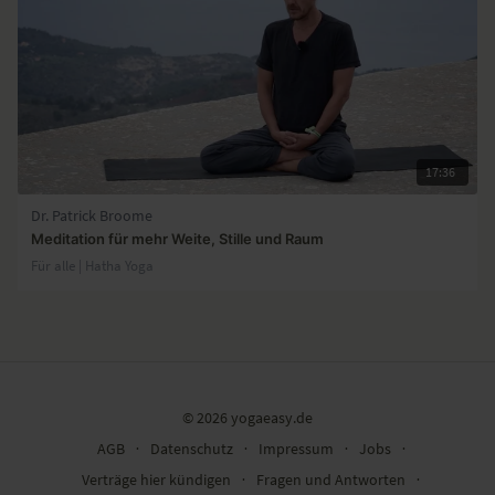
17:36
Dr. Patrick Broome
Meditation für mehr Weite, Stille und Raum
Für alle | Hatha Yoga
© 2026 yogaeasy.de
AGB
∙
Datenschutz
∙
Impressum
∙
Jobs
∙
Verträge hier kündigen
∙
Fragen und Antworten
∙