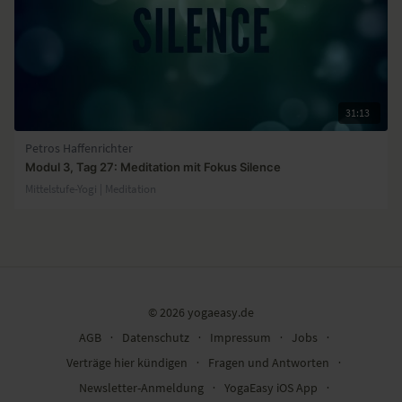
31:13
Petros Haffenrichter
Modul 3, Tag 27: Meditation mit Fokus Silence
Mittelstufe-Yogi | Meditation
© 2026 yogaeasy.de
AGB
∙
Datenschutz
∙
Impressum
∙
Jobs
∙
Verträge hier kündigen
∙
Fragen und Antworten
∙
Newsletter-Anmeldung
∙
YogaEasy iOS App
∙