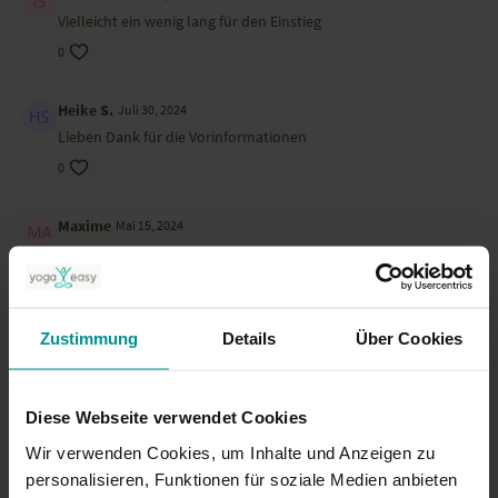
Vielleicht ein wenig lang für den Einstieg
0
Heike S.
Juli 30, 2024
Lieben Dank für die Vorinformationen
0
Maxime
Mai 15, 2024
eine schöne Einführung, die Unerfahrenen die
Berührungsangst auf jeden Fall nehmen wird
0
Zustimmung
Details
Über Cookies
Angelika S.
November 07, 2023
Schon einmal eine gute Einführung.
Diese Webseite verwendet Cookies
0
Wir verwenden Cookies, um Inhalte und Anzeigen zu
personalisieren, Funktionen für soziale Medien anbieten
Tamara H.
Juli 28, 2023