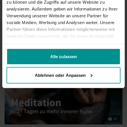
zu können und die Zugriffe auf unsere Website zu
Sehr angenehme stimme
analysieren. Außerdem geben wir Informationen zu Ihrer
0
Verwendung unserer Website an unsere Partner für
soziale Medien, Werbung und Analysen weiter. Unsere
Mehr laden
Partner führen diese Informationen möglicherweise mit
weiteren Daten zusammen, die Sie ihnen bereitgestellt
haben oder die sie im Rahmen Ihrer Nutzung der Dienste
Ähnliche Videos
gesammelt haben.
Alle zulassen
Ablehnen oder Anpassen
29