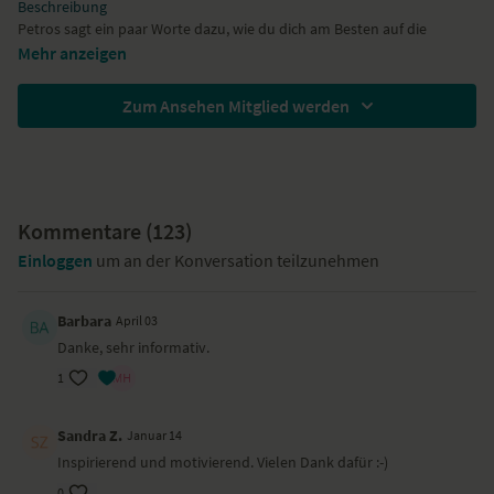
Beschreibung
Petros sagt ein paar Worte dazu, wie du dich am Besten auf die
Meditationen vorbereitest und was dich in den kommenden Wochen
Mehr anzeigen
erwartet. Du erhältst weitere Informationen zum Aufbau der Module
über die nächsten 27 Tage hinweg und wie du dich in deinem Sitz am
Zum Ansehen Mitglied werden
Besten einrichtest.
Kommentare (
123
)
Einloggen
um an der Konversation teilzunehmen
Barbara
April 03
Danke, sehr informativ.
1
Sandra Z.
Januar 14
Inspirierend und motivierend. Vielen Dank dafür :-)
0