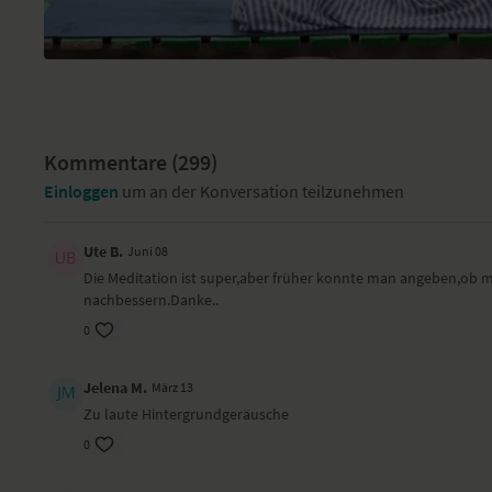
Kommentare (
299
)
Einloggen
um an der Konversation teilzunehmen
Ute B.
Juni 08
Die Meditation ist super,aber früher konnte man angeben,ob mi
nachbessern.Danke..
0
Jelena M.
März 13
Zu laute Hintergrundgeräusche
0