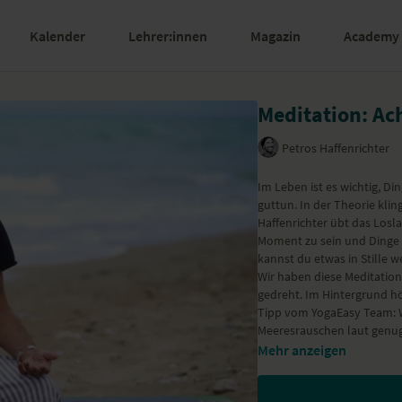
Kalender
Lehrer:innen
Magazin
Academy
Meditation: Ac
Petros Haffenrichter
Im Leben ist es wichtig, D
guttun. In der Theorie klingt
Haffenrichter übt das Losla
Moment zu sein und Dinge 
kannst du etwas in Stille w
Wir haben diese Meditatio
gedreht. Im Hintergrund hö
Tipp vom YogaEasy Team: Wi
Meeresrauschen laut genug 
Mehr anzeigen