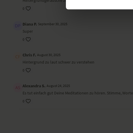
Hintergrundgeräusche zu laut
0
Diana P.
September 30, 2025
Super
0
Chris F.
August 30, 2025
Hintergrund zu laut schwer zu verstehen
0
Alexandra S.
August 24, 2025
Es tut einfach gut Deine Meditationen zu hören. Stimme, Worte
0