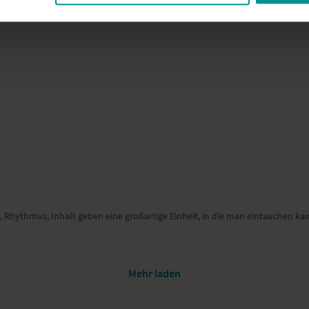
, Rhythmus, Inhalt geben eine großartige Einheit, in die man eintauchen ka
Mehr laden