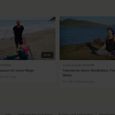
29:36
nrichter
Luna (Lucia) Schmidt
lassen für neue Wege
Tantrische Atem-Meditation: Fü
Weite
vamukti Yoga
Für alle | Atemübungen
∙
Jobs
∙
Verträge hier kündigen
∙
Fragen und Antworten
∙
Newslett