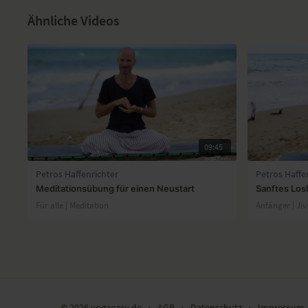
Ähnliche Videos
09:45
Petros Haffenrichter
Petros Haffe
Meditationsübung für einen Neustart
Sanftes Los
Für alle | Meditation
Anfänger | Ji
© 2026 yogaeasy.de
∙
AGB
∙
Datenschutz
∙
Impressum