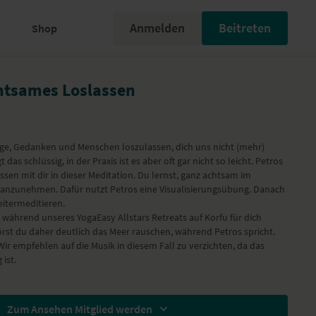
Anmelden
Beitreten
Shop
htsames Loslassen
inge, Gedanken und Menschen loszulassen, dich uns nicht (mehr)
 das schlüssig, in der Praxis ist es aber oft gar nicht so leicht. Petros
ssen mit dir in dieser Meditation. Du lernst, ganz achtsam im
anzunehmen. Dafür nutzt Petros eine Visualisierungsübung. Danach
eitermeditieren.
n während unseres
YogaEasy Allstars Retreats
auf Korfu für dich
rst du daher deutlich das Meer rauschen, während Petros spricht.
r empfehlen auf die Musik in diesem Fall zu verzichten, da das
ist.
Zum Ansehen Mitglied werden