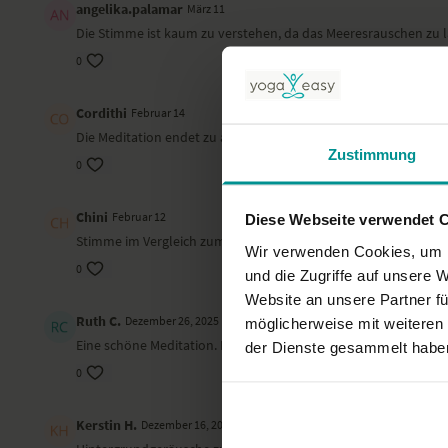
angelika.palamar
März 11
Die Stimme ist kaum zu verstehen, da das Meeresrauschen zu la
0
Cordithi
Februar 14
Die Meditation endet zu abrupt
Zustimmung
0
Chini
Februar 12
Diese Webseite verwendet 
Stimme im Vergleich zum Meeresrauschen sehr leise
Wir verwenden Cookies, um I
0
und die Zugriffe auf unsere 
Website an unsere Partner fü
Ruth C.
Dezember 26, 2025
möglicherweise mit weiteren
Eine schöne Meditation. Leider ist die Stimme teils schwer ve
der Dienste gesammelt habe
0
Kerstin H.
Dezember 16, 2025