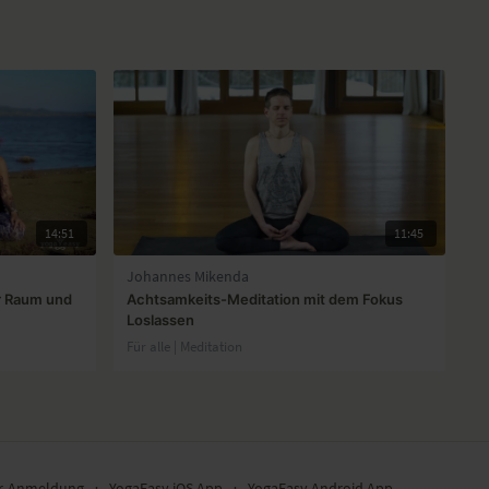
14:51
11:45
Johannes Mikenda
r Raum und
Achtsamkeits-Meditation mit dem Fokus
Loslassen
Für alle | Meditation
er-Anmeldung
∙
YogaEasy iOS App
∙
YogaEasy Android App