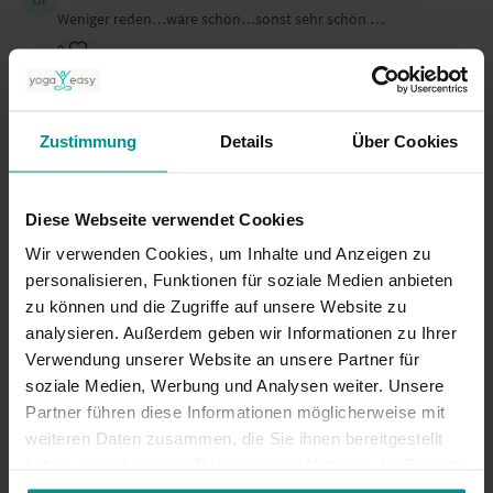
Weniger reden…wäre schön…sonst sehr schön …
0
Janine A.
Mai 05, 2023
sehr schön
Zustimmung
Details
Über Cookies
0
Diese Webseite verwendet Cookies
Mehr laden
Wir verwenden Cookies, um Inhalte und Anzeigen zu
personalisieren, Funktionen für soziale Medien anbieten
zu können und die Zugriffe auf unsere Website zu
Ähnliche Videos
analysieren. Außerdem geben wir Informationen zu Ihrer
Verwendung unserer Website an unsere Partner für
soziale Medien, Werbung und Analysen weiter. Unsere
Partner führen diese Informationen möglicherweise mit
weiteren Daten zusammen, die Sie ihnen bereitgestellt
haben oder die sie im Rahmen Ihrer Nutzung der Dienste
gesammelt haben.