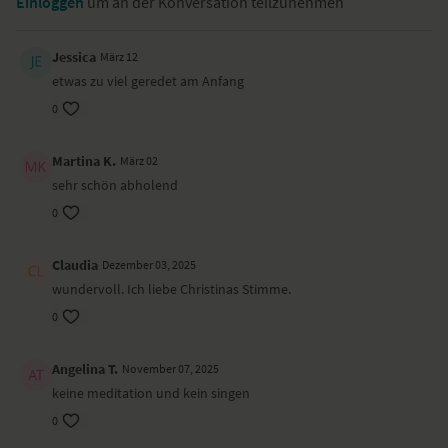
Einloggen
um an der Konversation teilzunehmen
Jessica
März 12
etwas zu viel geredet am Anfang
0
Martina K.
März 02
sehr schön abholend
0
Claudia
Dezember 03, 2025
wundervoll. Ich liebe Christinas Stimme.
0
Angelina T.
November 07, 2025
keine meditation und kein singen
0