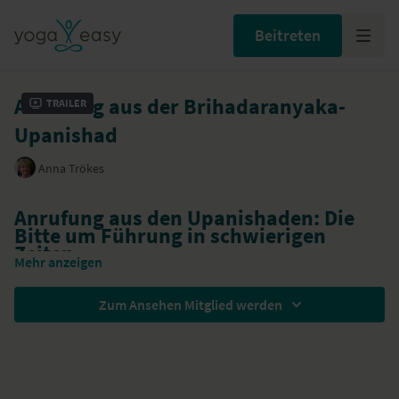
Beitreten
Anrufung aus der Brihadaranyaka-
Trailer
Upanishad
Anna Trökes
Anrufung aus den Upanishaden: Die
Bitte um Führung in schwierigen
Zeiten
Mehr anzeigen
Asato ma sat gamaye
Zum Ansehen Mitglied werden
tamaso ma jyotir gamaye
mritior maha amritam gamaye
Führe mich vom Nicht-Wahren zum Wahren. Führe mich aus der