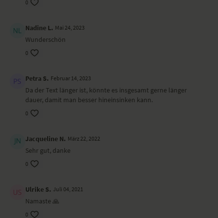
0
förderliche Ausrichtung zu geben. Eine andere Möglichkeit: Stell dir
vor, dass du dich von der Kraft des göttlichen Willens wie von einem
guten Hirten leiten lässt.
Nadine L.
Mai 24, 2023
Energie
Wunderschön
0
beruhigend, aufbauend, Hoffnung spendend
Tradition
Petra S.
Februar 14, 2023
Da der Text länger ist, könnte es insgesamt gerne länger
Hinduismus; Ursprung im Weißen Yayurveda, einem der ältesten spiri­
dauer, damit man besser hineinsinken kann.
tuellen Texte der indischen Kultur
0
Gesang & Gitarre: Jessica Rost
Jacqueline N.
März 22, 2022
Sehr gut, danke
0
Ulrike S.
Juli 04, 2021
Namaste 🙏
0