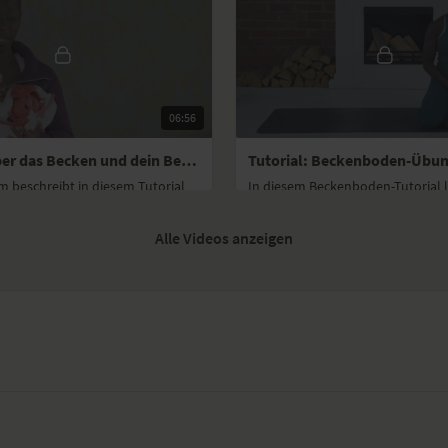
Spalt im Bauch: Rektusd
Typische Beschwerden: 
Typische Beschwerden n
Zurück zu deiner Praxis
Wir wünschen dir eine
06:56
hoffen, dass dich unser
Lebensphase gut für dic
Tutorial über das Becken und dein Beckenboden: Postnatal Yoga
m beschreibt in diesem Tutorial
In diesem Beckenboden-Tutorial 
odenmuskulatur, die bei der
einfache Übungen, um deinen B
rordentlich gedehnt wird.
besser wahrzunehmen und anzu
Alle Videos anzeigen
04:33