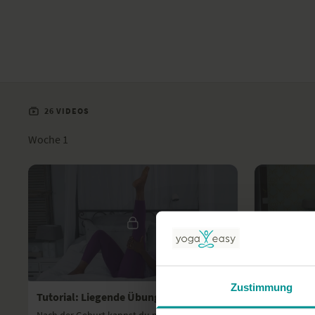
26 VIDEOS
Woche 1
02:03
Zustimmung
Tutorial: Liegende Übungen gegen Thrombose nach der Geburt