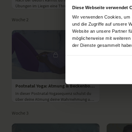
Nach der Geburt kannst du mit diesen
Nach der Ge
Übungen im Liegen eine Thrombose
Übungen im
Diese Webseite verwendet 
vorbeugen.
vorbeugen.
Wir verwenden Cookies, um I
Woche 2
und die Zugriffe auf unsere 
Website an unsere Partner fü
möglicherweise mit weiteren
der Dienste gesammelt habe
16:36
Postnatal Yoga: Atmung & Beckenboden im Wochenbett
In dieser Postnatal-Yogasequenz schulst du
über deine Atmung deine Wahrnehmung und
aktivierst den Beckenboden.
Woche 3