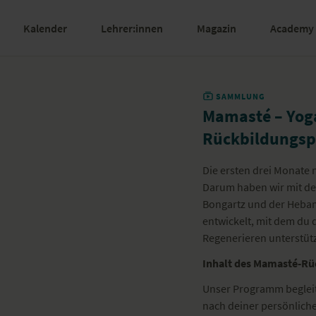
Kalender
Lehrer:innen
Magazin
Academy
SAMMLUNG
Mamasté – Yoga
Rückbildungs
Die ersten drei Monate n
Darum haben wir mit d
Bongartz und der Heba
entwickelt, mit dem du 
Regenerieren unterstüt
Inhalt des Mamasté-R
Unser Programm begleit
nach deiner persönliche