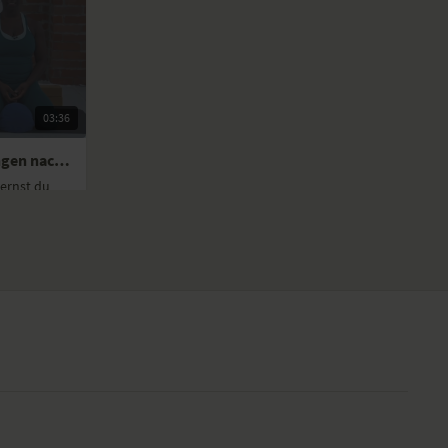
iastase nach der Geburt
Kaiserschnittnarbe
ach der Geburt: Inkontinenz
: Yoga nach der Rückbildung
 wunderbare Kennenlernzeit mit deinem Neugeborenen und
03:36
 Programm dabei unterstützt, in dieser besonderen
h zu sorgen!
Tutorial: Beckenboden-Übungen nach der Geburt
lernst du
eckenboden
spannen.