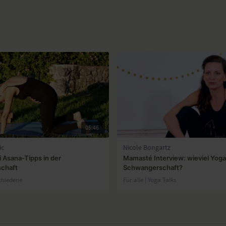
05:46
ic
Nicole Bongartz
ei Asana-Tipps in der
Mamasté Interview: wieviel Yoga 
chaft
Schwangerschaft?
schiedene
Für alle | Yoga Talks