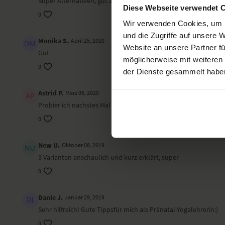
Super Alternativen, gut zu wissen!
Diese Webseite verwendet 
0
Wir verwenden Cookies, um I
und die Zugriffe auf unsere 
Monika S.
April 25, 2020
Website an unsere Partner fü
Gut
möglicherweise mit weiteren
0
der Dienste gesammelt habe
Astrid P.
März 06, 2020
Probier ich nächstes Mal sofort aus:)
0
New U.
Oktober 08, 2019
3 Varianten anschaulich und kurz erklärt, super
0
Danie J.
Januar 29, 2019
Sehr hilfreich! Gute Tippsfür mich als Pränatal-Yogalehrerin:)
0