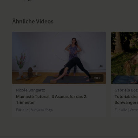
Ähnliche Videos
03:03
Nicole Bongartz
Gabriela Boz
Mamasté Tutorial: 3 Asanas für das 2.
Tutorial: dr
Trimester
Schwangers
Für alle | Vinyasa Yoga
Für alle | Ver