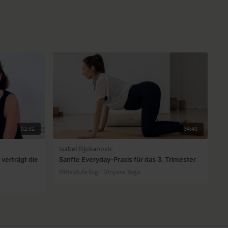
02:32
34:40
Isabel Djukanovic
verträgt die
Sanfte Everyday-Praxis für das 3. Trimester
Mittelstufe-Yogi | Vinyasa Yoga