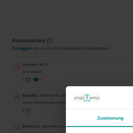
Kommentare (
7
)
Einloggen
um an der Konversation teilzunehmen
Yvonne
März 29
Gut erklärt
1
Reindl E.
Dezember 28, 2021
Vielen Dank für die tollen Tips, war sehr hilfreich :)
0
Zustimmung
Melissa C.
September 25, 2020