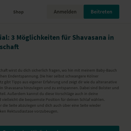
Anmelden
Beitreten
Shop
al: 3 Möglichkeiten für Shavasana in
schaft
aft wirst du dich sicherlich fragen, wo hin mit meinem Baby-Bauch
schen Endentspannung. Die hier selbst schwangere Kölner
z gibt Tipps aus eigener Erfahrung und zeigt dir wie du alteranative
h in Shavasana hinzulegen und zu entspannen. Dabei sind Bolster und
teil. Außerdem kannst du diese Vorschläge auch in deine
vielleicht die bequemste Position für deinen Schlaf wählen.
r die Seite abzulegen und dich auch über eine Seite wieder
arken Rektusdiastase vorzubeugen.