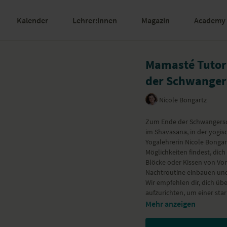
Kalender
Lehrer:innen
Magazin
Academy
Mamasté Tutori
der Schwanger
Nicole Bongartz
Zum Ende der Schwangersch
im Shavasana, in der yogi
Yogalehrerin Nicole Bongart
Möglichkeiten findest, dic
Blöcke oder Kissen von Vor
Nachtroutine einbauen und 
Wir empfehlen dir, dich übe
aufzurichten, um einer st
Mehr anzeigen