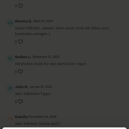
0
Nevena S.
März 04, 2024
Super hilfreich , danke ! Gern sonst noch ein Video zum
konkreten anlegen :)
0
Nadine L.
Dezember 31, 2023
Herzlichen Dank für den wertvollen Input
0
Julia H.
Januar 16, 2021
Sehr hilfreiche Tipps!
0
Kamila
November 14, 2020
Sehr hilfreich, Danke 🙏🏻!