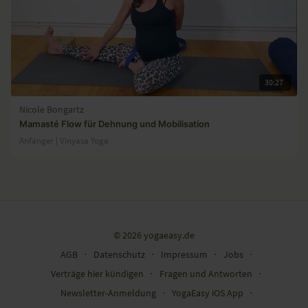
30:27
Nicole Bongartz
Mamasté Flow für Dehnung und Mobilisation
Anfänger | Vinyasa Yoga
© 2026 yogaeasy.de
AGB
∙
Datenschutz
∙
Impressum
∙
Jobs
∙
Verträge hier kündigen
∙
Fragen und Antworten
∙
Newsletter-Anmeldung
∙
YogaEasy iOS App
∙