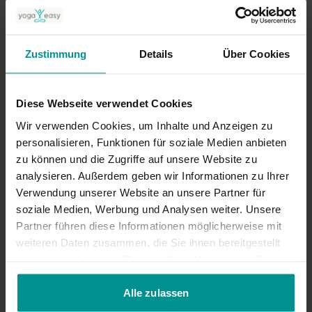
0
Annie F.
April 24, 2020
Zustimmung
Details
Über Cookies
Hilfreich für junge Mamas
0
Diese Webseite verwendet Cookies
Wir verwenden Cookies, um Inhalte und Anzeigen zu
Ähnliche Videos
personalisieren, Funktionen für soziale Medien anbieten
zu können und die Zugriffe auf unsere Website zu
analysieren. Außerdem geben wir Informationen zu Ihrer
Verwendung unserer Website an unsere Partner für
soziale Medien, Werbung und Analysen weiter. Unsere
Partner führen diese Informationen möglicherweise mit
weiteren Daten zusammen, die Sie ihnen bereitgestellt
haben oder die sie im Rahmen Ihrer Nutzung der Dienste
gesammelt haben.
Alle zulassen
47:16