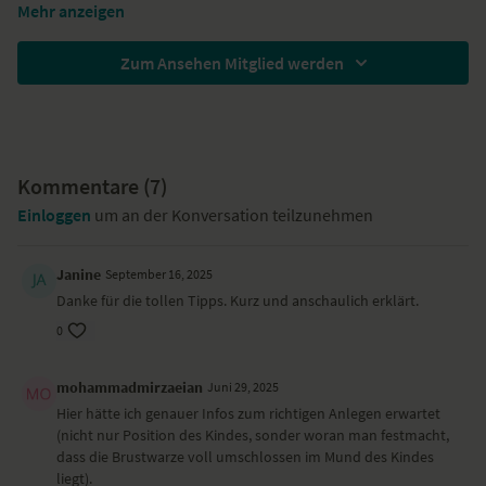
erkennst du, ob dein Baby wirklich Hunger hat? Wie lange solltest du
Mehr anzeigen
stillen? Auf diese und andere Fragen weiß die erfahrene Hebamme
Antworten.
Zum Ansehen Mitglied werden
Kommentare (
7
)
Einloggen
um an der Konversation teilzunehmen
Janine
September 16, 2025
Danke für die tollen Tipps. Kurz und anschaulich erklärt.
0
mohammadmirzaeian
Juni 29, 2025
Hier hätte ich genauer Infos zum richtigen Anlegen erwartet
(nicht nur Position des Kindes, sonder woran man festmacht,
dass die Brustwarze voll umschlossen im Mund des Kindes
liegt).