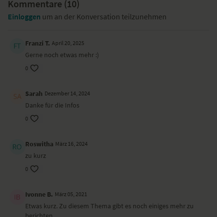
nichts anrichten, und auch der sanfte Aufbau von Stabilität mit einem
Kommentare (
10
)
gemäßigten Beckenbodentraining kann nicht schaden. Andere
Einloggen
um an der Konversation teilzunehmen
hingegen schwören auf loslassen, loslassen, loslassen. In diesem Fall
sollte jeder in sich hineinhören und nur die Übungen machen, die sich
wirklich gut anfühlen.
Franzi T.
April 20, 2025
Gerne noch etwas mehr :)
0
Sarah
Dezember 14, 2024
Danke für die Infos
0
Roswitha
März 16, 2024
zu kurz
0
Ivonne B.
März 05, 2021
Etwas kurz. Zu diesem Thema gibt es noch einiges mehr zu
berichten.