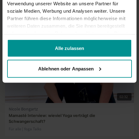
Verwendung unserer Website an unsere Partner für
soziale Medien, Werbung und Analysen weiter. Unsere
Partner führen diese Informationen möglicherweise mit
Ähnliche Videos
weiteren Daten zusammen, die Sie ihnen bereitgestellt
haben oder die sie im Rahmen Ihrer Nutzung der Dienste
gesammelt haben.
Alle zulassen
Ablehnen oder Anpassen
02:32
Nicole Bongartz
Mamasté Interview: wieviel Yoga verträgt die
Schwangerschaft?
Für alle | Yoga Talks