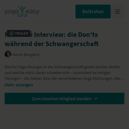
Beitreten
Mamasté Interview: die Don'ts
Trailer
während der Schwangerschaft
Nicole Bongartz
Welche Yoga-Übungen in der Schwangerschaft geübt werden dürfen
und welche nicht, daran scheiden sich – zumindest bei einigen
Übungen – die Geister bzw. die verschiedenen Yoga-Richtungen. Aber
bei einigen Asanas sind sich die verschiedenen Stilrichtungen einig.
Mehr anzeigen
Dazu gehören tiefe Drehungen zur geschlossenen Seite. Hier wird
empfohlen, im Twist immer zur geöffneten Seite zu drehen. Auch sind
Zum Ansehen Mitglied werden
lange Atempausen nicht empfehlenswert. Insbesondere wenn dabei
der Bauch nach innen bzw. nach oben gezogen werden soll. Einige
Asanas hingegen sind diskussionswürdig: so z. B. bei der Ujjayi-
Atmung und beim Trainieren von Stabilität und dem Beckenboden.
Nicole Bongartz ist der Meinung, eine leichte Ujjayi-Atmung kann