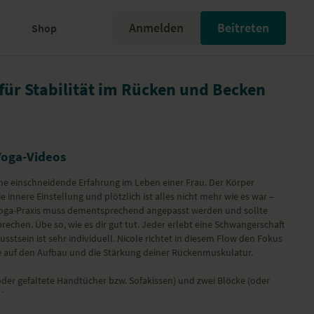
Anmelden
Beitreten
Shop
ür Stabilität im Rücken und Becken
Yoga-Videos
ine einschneidende Erfahrung im Leben einer Frau. Der Körper
e innere Einstellung und plötzlich ist alles nicht mehr wie es war –
 Yoga-Praxis muss dementsprechend angepasst werden und sollte
echen. Übe so, wie es dir gut tut. Jeder erlebt eine Schwangerschaft
stsein ist sehr individuell. Nicole richtet in diesem Flow den Fokus
re auf den Aufbau und die Stärkung deiner Rückenmuskulatur.
oder gefaltete Handtücher bzw. Sofakissen) und zwei Blöcke (oder
is.