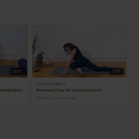
30:27
17:45
Nicole Bongartz
obilisation
Mamasté Flow für zwischendurch
Anfänger | Vinyasa Yoga