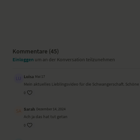
Kommentare (
45
)
Einloggen
um an der Konversation teilzunehmen
Luisa
Mai 17
Mein aktuelles Lieblingsvideo für die Schwangerschaft. Schöne
0
Sarah
Dezember 14, 2024
Ach ja das hat tut getan
0