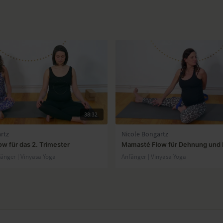
38:32
rtz
Nicole Bongartz
w für das 2. Trimester
Mamasté Flow für Dehnung und M
fänger | Vinyasa Yoga
Anfänger | Vinyasa Yoga