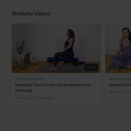
Ähnliche Videos
29:31
Nicole Bongartz
Nicole Bonga
Mamasté Flow für den Beckenboden und
Mamasté Flo
Dehnung
Sportliche An
Anfänger | Vinyasa Yoga