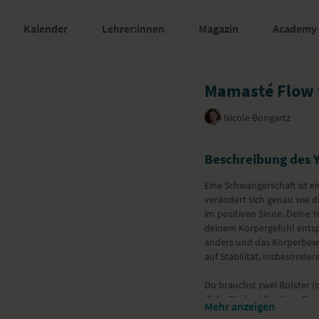
Kalender
Lehrer:innen
Magazin
Academy
Mamasté Flow f
Nicole Bongartz
Beschreibung des 
Eine Schwangerschaft ist e
verändert sich genau wie di
im positiven Sinne. Deine
deinem Körpergefühl entspr
anders und das Körperbewus
auf Stabilität, insbesonde
Du brauchst zwei Bolster (
dicke Bücher) für diese Prax
Mehr anzeigen