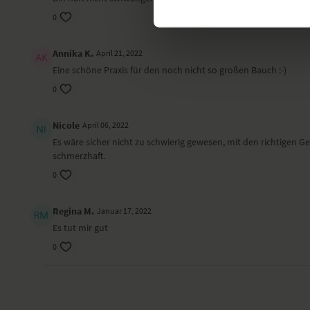
0
Annika K.
April 21, 2022
Eine schöne Praxis für den noch nicht so großen Bauch :-)
0
Nicole
April 06, 2022
Es wäre sicher nicht zu schwierig gewesen, mit den richtigen
schmerzhaft.
0
Regina M.
Januar 17, 2022
Es tut mir gut
0