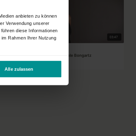
 Medien anbieten zu können
hrer Verwendung unserer
 führen diese Informationen
01:20
03:47
ie im Rahmen Ihrer Nutzung
Nicole Bongartz
 Ronald
Interview mit Nicole Bongartz
Für alle | Yoga Talks
Alle zulassen