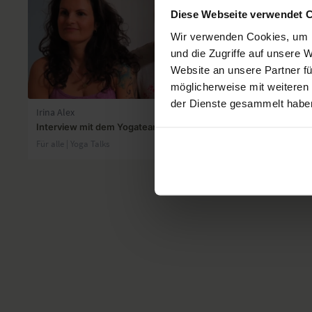
Diese Webseite verwendet 
Wir verwenden Cookies, um I
und die Zugriffe auf unsere 
Website an unsere Partner fü
09:52
möglicherweise mit weiteren
der Dienste gesammelt habe
Irina Alex
Annika Isterl
Interview mit dem Yogateam Berlin
Yogatalk: M
etablieren
Für alle | Yoga Talks
Für alle | Yoga