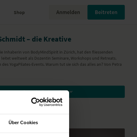
Anmelden
Beitreten
Shop
Schmidt – die Kreative
ie Inhaberin von BodyMindSpirit in Zürich, hat den fliessenden
d leitet weltweit als Dozentin Seminare, Workshops und Retreats.
 des YogaPilates-Events. Warum tut sie sich das alles an? Von Petra
Zum Ansehen Mitglied werden
Über Cookies