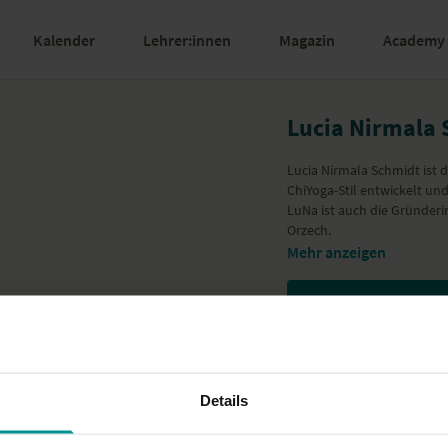
Kalender
Lehrer:innen
Magazin
Academy
Lucia Nirmala 
Lucia Nirmala Schmidt ist d
ChiYoga-Stil entwickelt un
LuNa ist auch die Gründerin
Orzech.
Mehr anzeigen
Details