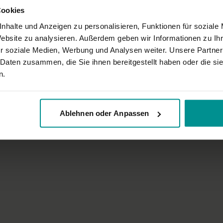
Cookies
nhalte und Anzeigen zu personalisieren, Funktionen für soziale
Website zu analysieren. Außerdem geben wir Informationen zu I
r soziale Medien, Werbung und Analysen weiter. Unsere Partner
03:59
 Daten zusammen, die Sie ihnen bereitgestellt haben oder die s
n.
ing
Dr. Ronald Steiner
orgen- und Abendroutine
Impressionen Ashtanga Yoga mit
Steiner
 Talks
Für alle | Yoga Talks
Ablehnen oder Anpassen