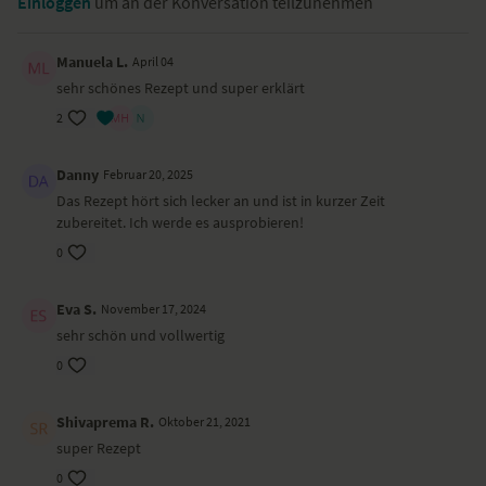
Einloggen
um an der Konversation teilzunehmen
Paprikapulver
Kurkuma
Sojamilch
Manuela L.
April 04
Olivenöl
sehr schönes Rezept und super erklärt
Fenchelsaat
2
Danny
Februar 20, 2025
Das Rezept hört sich lecker an und ist in kurzer Zeit
zubereitet. Ich werde es ausprobieren!
0
Eva S.
November 17, 2024
sehr schön und vollwertig
0
Shivaprema R.
Oktober 21, 2021
super Rezept
0