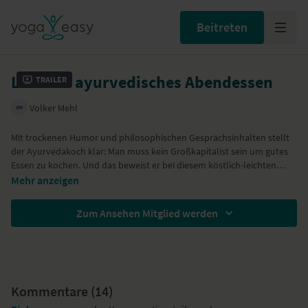
Beitreten
Leichtes ayurvedisches Abendessen
Trailer
Volker Mehl
Mit trockenen Humor und philosophischen Gesprächsinhalten stellt
der Ayurvedakoch klar: Man muss kein Großkapitalist sein um gutes
Essen zu kochen. Und das beweist er bei diesem köstlich-leichten
Abendgericht. Wichtige Ayurveda-Regel: die Gewürze müssen immer
Zutaten:
Mehr anzeigen
angeschwitzt werden. Ein expressionistisches Gericht, wie Kristin
Ghee
feststellt. Daher: überraschen lassen und unbedingt nachkochen. Das
Tiefkühl-Erbsen
Zum Ansehen Mitglied werden
perfekte Gericht, um bei Gästen Eindruck zu schinden.
Paprika
Frische Minze
Hinweis: Bitte kaufen Sie die Zutaten in handelsüblichen Mengen oder
Rote Zwiebeln
der Menge, die für Sie und Ihre Lieben passt.
Rohrzucker
Curry
Kreuzkümmel
Kommentare (
14
)
Gemahlener Koriander