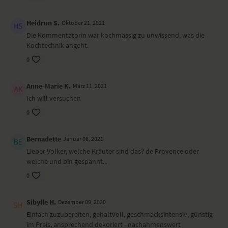
Heidrun S.
Oktober 21, 2021
Die Kommentatorin war kochmässig zu unwissend, was die
Kochtechnik angeht.
0
Anne-Marie K.
März 11, 2021
Ich will versuchen
0
Bernadette
Januar 06, 2021
Lieber Volker, welche Kräuter sind das? de Provence oder
welche und bin gespannt...
0
Sibylle H.
Dezember 09, 2020
Einfach zuzubereiten, gehaltvoll, geschmacksintensiv, günstig
im Preis, ansprechend dekoriert - nachahmenswert