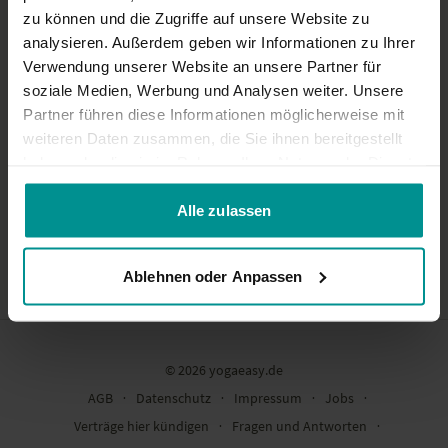
zu können und die Zugriffe auf unsere Website zu
analysieren. Außerdem geben wir Informationen zu Ihrer
Verwendung unserer Website an unsere Partner für
soziale Medien, Werbung und Analysen weiter. Unsere
Partner führen diese Informationen möglicherweise mit
weiteren Daten zusammen, die Sie ihnen bereitgestellt
haben oder die sie im Rahmen Ihrer Nutzung der Dienste
20:44
gesammelt haben.
Strength snack: 20 minutes to wake up your power
Alle zulassen
All Levels | Mixed movement
Ablehnen oder Anpassen
© 2026 yogaeasy.de
AGB
∙
Datenschutz
∙
Impressum
∙
Jobs
∙
Verträge hier kündigen
∙
Fragen und Antworten
∙