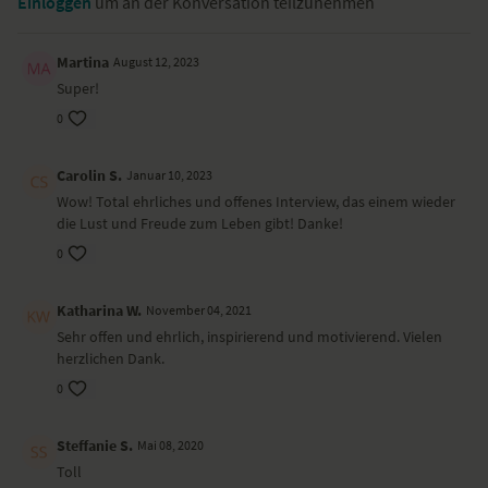
Einloggen
um an der Konversation teilzunehmen
ruhig mit wenig an und bleibe lieber konsequent dabei, als dich zu
verzetteln und dann unzufrieden mit dir zu sein. Gib dir Zeit.
Martina
August 12, 2023
Super!
0
Carolin S.
Januar 10, 2023
Wow! Total ehrliches und offenes Interview, das einem wieder
die Lust und Freude zum Leben gibt! Danke!
0
Katharina W.
November 04, 2021
Sehr offen und ehrlich, inspirierend und motivierend. Vielen
herzlichen Dank.
0
Steffanie S.
Mai 08, 2020
Toll