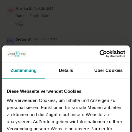
Marika S.
April 29, 2017
Danke ! Es gibt Mut!
0
Dieter W.
Februar 13, 2017
Sehr sympathisch, authentisch und hilfreich. Vielen Dank. Ich
empfehle auch sehr das Video "Espresso Start 2 in den Tag"
von Valentin, das ich gerade als Teil meines Morgen-Rituals
nutze.
Zustimmung
Details
Über Cookies
0
Simone M.
Februar 05, 2017
Diese Webseite verwendet Cookies
Einfach super Alltagsnah, ohne Zeigefinger und mit ner Prise
Wir verwenden Cookies, um Inhalte und Anzeigen zu
Humor. Toll das es Menschen gibt die so Yoga "vermitteln".
personalisieren, Funktionen für soziale Medien anbieten
0
zu können und die Zugriffe auf unsere Website zu
analysieren. Außerdem geben wir Informationen zu Ihrer
Mehr laden
Verwendung unserer Website an unsere Partner für