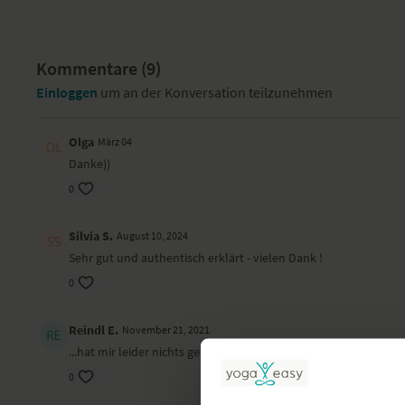
Kommentare (
9
)
Einloggen
um an der Konversation teilzunehmen
Olga
März 04
Danke))
0
Silvia S.
August 10, 2024
Sehr gut und authentisch erklärt - vielen Dank !
0
Reindl E.
November 21, 2021
...hat mir leider nichts gebracht und wertvolle Tips fand ich hie
0