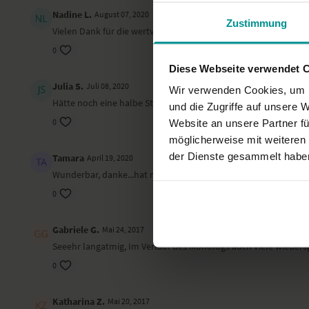
Nadine L.
August 07, 2020
Zustimmung
Vielen Dank für die wertvollen Tips 🙏🏻♥️
0
Diese Webseite verwendet 
Julia S.
Juli 08, 2020
Wir verwenden Cookies, um I
Hätte noch eine halbe Stunde weiter zuhören können :) Sehr 
und die Zugriffe auf unsere 
0
Website an unsere Partner fü
möglicherweise mit weiteren
der Dienste gesammelt habe
Tamara
April 19, 2020
Wunderbar, danke...hat mir aus dem Herzen gesprochen!
0
Gabriele G.
Mai 24, 2017
Seeehr langatmig, Im Verlauf des Monologs auch viele wieder
0
Katharina Z.
Mai 20, 2017