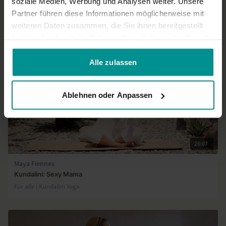
soziale Medien, Werbung und Analysen weiter. Unsere
Partner führen diese Informationen möglicherweise mit
Ähnliche Videos
weiteren Daten zusammen, die Sie ihnen bereitgestellt
haben oder die sie im Rahmen Ihrer Nutzung der Dienste
gesammelt haben.
Alle zulassen
Ablehnen oder Anpassen
26:07
Maya Fiennes
Kundalini: Sexy Mama
Für alle | Kundalini Yoga