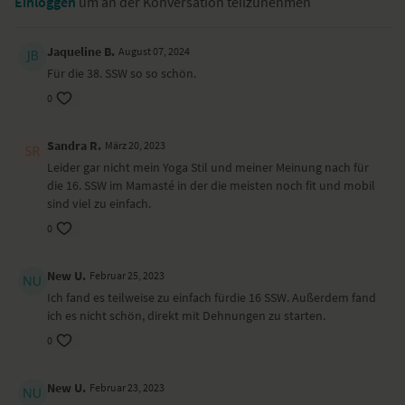
Einloggen
um an der Konversation teilzunehmen
Jaqueline B.
August 07, 2024
Für die 38. SSW so so schön.
0
Sandra R.
März 20, 2023
Leider gar nicht mein Yoga Stil und meiner Meinung nach für
die 16. SSW im Mamasté in der die meisten noch fit und mobil
sind viel zu einfach.
0
New U.
Februar 25, 2023
Ich fand es teilweise zu einfach fürdie 16 SSW. Außerdem fand
ich es nicht schön, direkt mit Dehnungen zu starten.
0
New U.
Februar 23, 2023