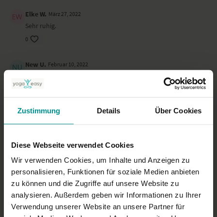
Elke W.
März 27, 2022
Sehr ruhig.
0
New U.
Februar 10, 2022
nicht anstrengend, aber gut zum entspannen und in sich
gehen, bzw. auch um den Rücken wieder entspannt zu
kriegen
0
Zustimmung
Details
Über Cookies
Regina M.
Januar 30, 2022
Diese Webseite verwendet Cookies
Tut mir einfach nur gut. Sehe es als gute Vorbereitung für die
Geburt.
Wir verwenden Cookies, um Inhalte und Anzeigen zu
0
personalisieren, Funktionen für soziale Medien anbieten
zu können und die Zugriffe auf unsere Website zu
analysieren. Außerdem geben wir Informationen zu Ihrer
Mehr laden
Verwendung unserer Website an unsere Partner für