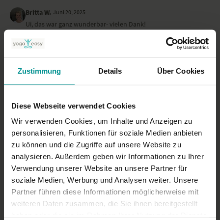
Britta W.
Juni 20, 2025
Ui, das war ganz wunderbar- vielen Dank!
0
Fenja
April 19, 2025
Zustimmung
Details
Über Cookies
so schön erklärt und einfach zum wohlfühlen. vielen Dank
0
Diese Webseite verwendet Cookies
Mehr laden
Wir verwenden Cookies, um Inhalte und Anzeigen zu
personalisieren, Funktionen für soziale Medien anbieten
zu können und die Zugriffe auf unsere Website zu
Ähnliche Videos
analysieren. Außerdem geben wir Informationen zu Ihrer
Verwendung unserer Website an unsere Partner für
soziale Medien, Werbung und Analysen weiter. Unsere
Partner führen diese Informationen möglicherweise mit
weiteren Daten zusammen, die Sie ihnen bereitgestellt
haben oder die sie im Rahmen Ihrer Nutzung der Dienste