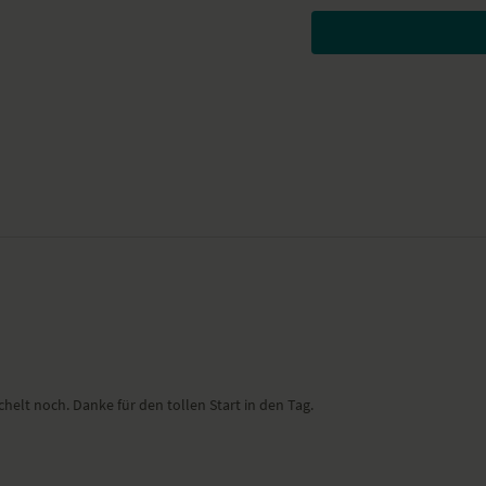
YogaEasy.de hat die
Kraft und Anmut zwei Fähig
Besondere Yoga-Ü
Herabschauender Hun
Ausfallschritt mit ges
Seitlich gedrehte Taube
Ausfallschritt mit abge
Einbeiniger Hund mit H
Chaturanga
Kobra
Vashistasana Variante
Plank mit angewinkelt
Seitlicher Ausfallschr
Halber Spagat plus Vo
Vashistasana Variante
Krieger II
Seitlicher Krieger
chelt noch. Danke für den tollen Start in den Tag.
Spagat
Stand mit gestrecktem 
Stand mit seitlichem Tw