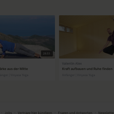
28:53
Valentin Alex
ärke aus der Mitte
Kraft aufbauen und Ruhe finden
fänger | Vinyasa Yoga
Anfänger | Vinyasa Yoga
∙
Jobs
∙
Verträge hier kündigen
∙
Fragen und Antworten
∙
Newslett