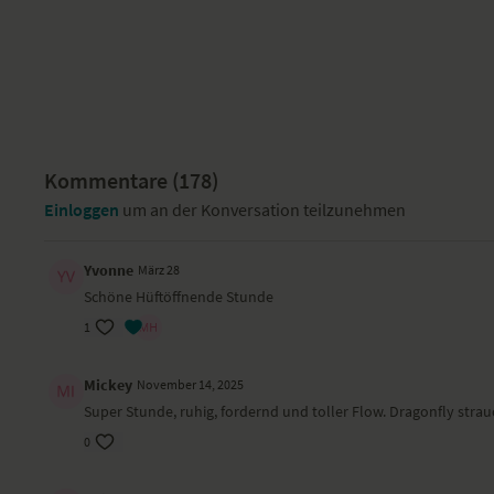
Kommentare (
178
)
Einloggen
um an der Konversation teilzunehmen
Yvonne
März 28
Schöne Hüftöffnende Stunde
1
Mickey
November 14, 2025
Super Stunde, ruhig, fordernd und toller Flow. Dragonfly strau
0