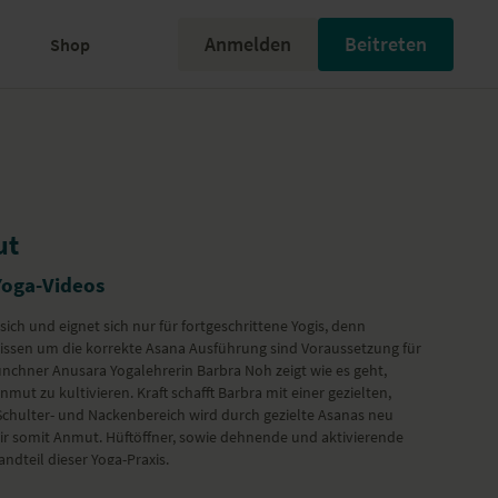
Anmelden
Beitreten
Shop
ut
Yoga-Videos
sich und eignet sich nur für fortgeschrittene Yogis, denn
ssen um die korrekte Asana Ausführung sind Voraussetzung für
nchner Anusara Yogalehrerin Barbra Noh zeigt wie es geht,
nmut zu kultivieren. Kraft schafft Barbra mit einer gezielten,
 Schulter- und Nackenbereich wird durch gezielte Asanas neu
dir somit Anmut. Hüftöffner, sowie dehnende und aktivierende
ndteil dieser Yoga-Praxis.