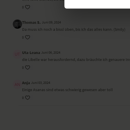
0
Thomas S.
Juni 09, 2024
Da muss ich noch a bissl üben, bis ich das alles kann. (Smily)
0
Uta-Leana
Juni 06, 2024
die Libelle war herausfordernd, dazu bräuchte ich genauere Ins
0
Anja
Juni 03, 2024
Einige Asanas sind etwas schwierig gewesen aber toll
0