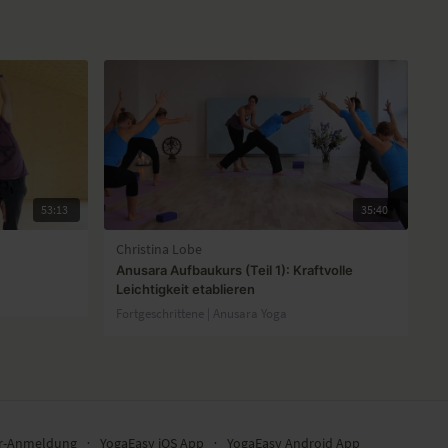
53:13
35:40
Christina Lobe
Anusara Aufbaukurs (Teil 1): Kraftvolle
Leichtigkeit etablieren
Fortgeschrittene | Anusara Yoga
er-Anmeldung
∙
YogaEasy iOS App
∙
YogaEasy Android App