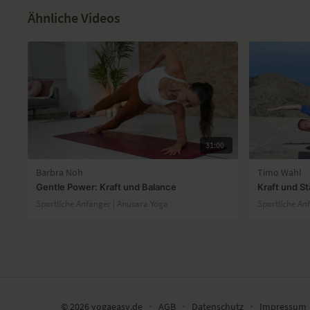
Ähnliche Videos
31:00
Barbra Noh
Timo Wahl
Gentle Power: Kraft und Balance
Kraft und St
Sportliche Anfänger | Anusara Yoga
Sportliche An
© 2026 yogaeasy.de
∙
AGB
∙
Datenschutz
∙
Impressum