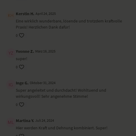
Savasana
Wirkung und Vorteile der Übungs-Sequenz
Kerstin H.
April 24, 2025
Eine wirklich wunderbare, lösende und trotzdem kraftvolle
Ein genüsslicher ruhiger Flow, der alle wichtigen Körperpartien stärkt
Praxis! Herzlichen Dank dafür!
und dehnt. Im Einklang mit der Atmung ist jede Übung eine
Herausforderung. Gib dich einfach in die Übungen hinein, genieße und
0
spüre.
Besonders zu beachten bei diesem Yoga-Video
Yvonne Z.
März 16, 2025
super!
Hier kannst du dir selbst begegnen, dich frei und offen fühlen. Gehe in
0
die Yoga-Übungen immer nur soweit wie es sich gut anfühlt.
Inge G.
Oktober 31, 2024
Super angeleitet und durchdacht! Wohltuend und
wirkungsvoll! Sehr angenehme Stimme!
0
Martina Y.
Juli 24, 2024
Hier werden Kraft und Dehnung kombiniert. Super!