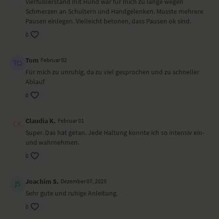
Vierfüßlerstand mit Hund war für mich zu lange wegen
Flankendehnung im Stehen
Schmerzen an Schultern und Handgelenken. Musste mehrere
Berghaltung – Tadasana
Pausen einlegen. Vielleicht betonen, dass Pausen ok sind.
Stuhl – Utkatasana
Tiefer Ausfallschritt – Anjaneyasana
0
Hoher Ausfallschritt – Alanasana
gedrehter Ausfallschritt – Parivrtta Anjaneyasana
Tom
Kobra – Bhujangasana
Februar 02
Krieger II – Virabhadrasana II
Für mich zu unruhig, da zu viel gesprochen und zu schneller
Stockhaltung – Dandasana
Ablauf
Sitzende Vorbeuge – Paschimottanasana
0
Krokodil Variante – Makrasana
Shavasana
Claudia K.
Februar 01
Wirkung und Vorteile der Yoga-
Übungs-Sequenz
Super. Das hat getan. Jede Haltung konnte ich so intensiv ein-
und wahrnehmen.
Mit dieser Sequenz baust du Kraft und Beweglichkeit auf und
0
entwickelst Körper- und Atembewusstsein.
Besonders zu beachten bei diesem
Joachim S.
Dezember 07, 2025
Yoga-Video
Sehr gute und ruhige Anleitung.
Gehe immer nur so weit, wie es sich für dich gut anfühlt und finde
0
deinen eigenen Atemrhythmus.