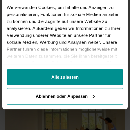
Praxis sehr erholsam sein nach einem stressigen Tag.
Wir verwenden Cookies, um Inhalte und Anzeigen zu
0
personalisieren, Funktionen für soziale Medien anbieten
zu können und die Zugriffe auf unsere Website zu
Shanti F.
August 03, 2025
analysieren. Außerdem geben wir Informationen zu Ihrer
Nach meinem Sportunfall (so ziemlich genau vor einm Jahr)
Verwendung unserer Website an unsere Partner für
ein wunderbarer Einstiieg in mein geliebtes Yoga!!! Danke
soziale Medien, Werbung und Analysen weiter. Unsere
0
Partner führen diese Informationen möglicherweise mit
weiteren Daten zusammen, die Sie ihnen bereitgestellt
haben oder die sie im Rahmen Ihrer Nutzung der Dienste
Mehr laden
gesammelt haben.
Alle zulassen
Ähnliche Videos
Ablehnen oder Anpassen