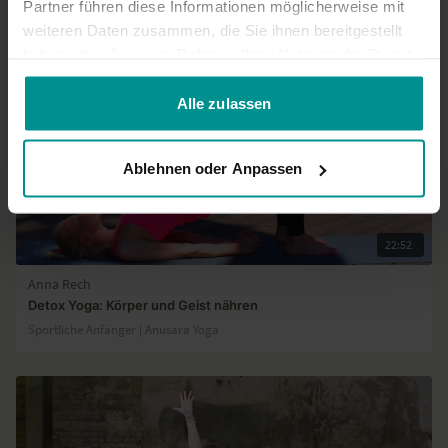
Partner führen diese Informationen möglicherweise mit
weiteren Daten zusammen, die Sie ihnen bereitgestellt
haben oder die sie im Rahmen Ihrer Nutzung der Dienste
gesammelt haben.
Alle zulassen
Ablehnen oder Anpassen
22:52
Anna Rech
Detox Yoga: Körper und Geist nähren
Sportliche Anfänger | Anusara Yoga