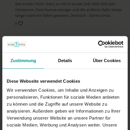
den ersten Twist. Dann zu viel in kurzer Zeit. Kein Zeit zum
reinspüren. Zwei Asanas weniger und die anderen dafür etwas
länger wäre mir lieber gewesen. Dennoch - Danke Anna
0
Claudia S.
April 02, 2025
Sehr schön, vielen Dank dafür :)
0
Zustimmung
Details
Über Cookies
Birgit A.
Januar 21, 2025
Die Ansage zu schnell und nicht passend mit dem Atem der
Diese Webseite verwendet Cookies
angeleitet wird.
0
Wir verwenden Cookies, um Inhalte und Anzeigen zu
personalisieren, Funktionen für soziale Medien anbieten
zu können und die Zugriffe auf unsere Website zu
Mehr laden
analysieren. Außerdem geben wir Informationen zu Ihrer
Verwendung unserer Website an unsere Partner für
soziale Medien, Werbung und Analysen weiter. Unsere
Ähnliche Videos