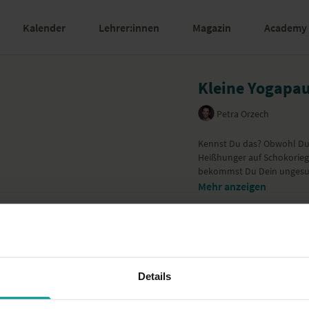
Kalender
Lehrer:innen
Magazin
Academy
Kleine Yogapa
Petra Orzech
Kennst Du das? Obwohl Du e
Heißhunger auf Schokorieg
bekommst Du Dein ungesund
Mehr anzeigen
Details