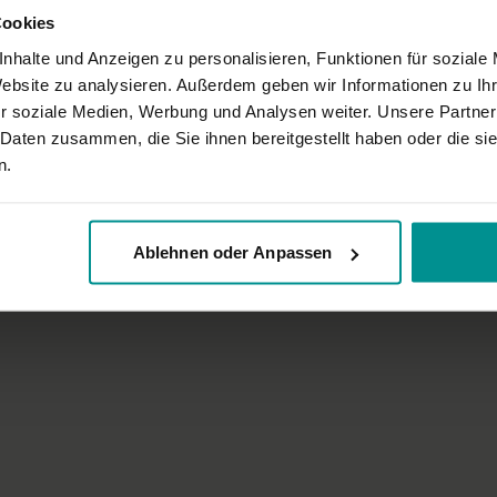
Cookies
nhalte und Anzeigen zu personalisieren, Funktionen für soziale
Website zu analysieren. Außerdem geben wir Informationen zu I
r soziale Medien, Werbung und Analysen weiter. Unsere Partner
 Daten zusammen, die Sie ihnen bereitgestellt haben oder die s
05:57
n.
h
Petra Orzech
Yogapause für mehr Energie
Die kleine Yogapause für mehr G
fänger | Vinyasa Yoga
Sportliche Anfänger | Vinyasa Yoga
Ablehnen oder Anpassen