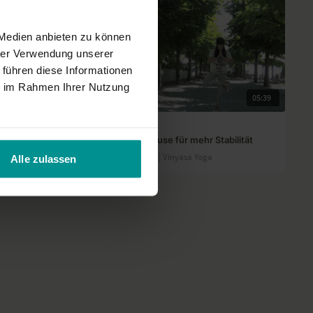
 Medien anbieten zu können
hrer Verwendung unserer
 führen diese Informationen
ie im Rahmen Ihrer Nutzung
05:57
05:39
Petra Orzech
elassenheit
Die kleine Yogapause für mehr Stabilität
Sportliche Anfänger | Vinyasa Yoga
Alle zulassen