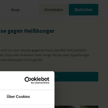
Anmelden
Beitreten
Shop
use gegen Heißhunger
rst vor einer Stunde gegessen hast, überfällt Dich plötzlich
el, Chips oder Erdnüsse? Kein Sorge! Mit ein paar Yogaübungen
es Verlangen sofort gestillt.
Zum Ansehen Mitglied werden
Über Cookies