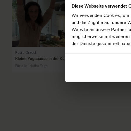
Diese Webseite verwendet 
Wir verwenden Cookies, um I
und die Zugriffe auf unsere 
Website an unsere Partner fü
möglicherweise mit weiteren
04:28
der Dienste gesammelt habe
Petra Orzech
Petra Orzec
Kleine Yogapause in der Küche
Die kleine 
Für alle | Hatha Yoga
Sportliche An