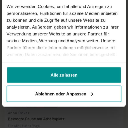
02:35
Wir verwenden Cookies, um Inhalte und Anzeigen zu
personalisieren, Funktionen für soziale Medien anbieten
Petra Orzech
zu können und die Zugriffe auf unsere Website zu
Kleine Yogapause im Auto
analysieren. Außerdem geben wir Informationen zu Ihrer
Für alle | Hatha Yoga
Verwendung unserer Website an unsere Partner für
soziale Medien, Werbung und Analysen weiter. Unsere
Partner führen diese Informationen möglicherweise mit
weiteren Daten zusammen, die Sie ihnen bereitgestellt
haben oder die sie im Rahmen Ihrer Nutzung der Dienste
gesammelt haben.
Alle zulassen
Ablehnen oder Anpassen
15:43
Anna Trökes
Bewegte Pause am Arbeitsplatz
Für alle | Hatha Yoga