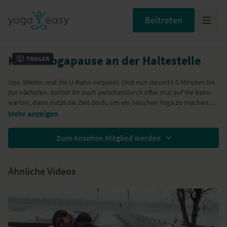
Beitreten
Kleine Yogapause an der Haltestelle
Trailer
Ups. Wieder mal die U-Bahn verpasst. Und nun dauert’s 5 Minuten bis
zur nächsten. Solltet ihr auch zwischendurch öfter mal auf die Bahn
warten, dann nutzt die Zeit doch, um ein bisschen Yoga zu machen.
Im Alltag, ohne Matte, ohne spezielle Kleidung, einfach so.
Wir zeigen Dir heute, wie Du in zwei Minuten eine entspannende und
Mehr anzeigen
erfrischende Atemübung machen kannst.
Zum Ansehen Mitglied werden
Ähnliche Videos