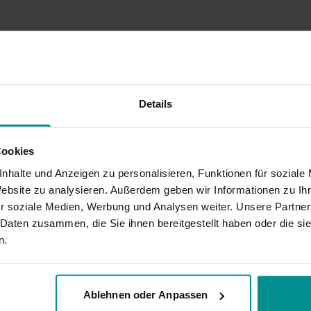
Variante Drehsitz – Ma
Core-Übung in Rückenl
Sitzende gegrätschte V
Shavasana – Schlusse
Wirkung und Vorteile
großartig angeleitet. Danke Tina!
Details
In dieser Praxis erweiterst
spielerisch Grenzen, die n
Ort und Ausstattung
Cookies
nhalte und Anzeigen zu personalisieren, Funktionen für soziale
Dieses Video haben wir im 
Website zu analysieren. Außerdem geben wir Informationen zu I
r soziale Medien, Werbung und Analysen weiter. Unsere Partner
 Daten zusammen, die Sie ihnen bereitgestellt haben oder die s
n.
Ablehnen oder Anpassen