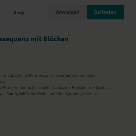
Anmelden
Beitreten
Shop
asequenz mit Blöcken
e dir erlaubt, deine Komfortzone zu verlassen und deinen
rn.
ive Praxis, in der du klassische Asanas mit Blöcken praktizierst.
 wie Baum, Seitlicher Winkel und den Sonnengruß neu.