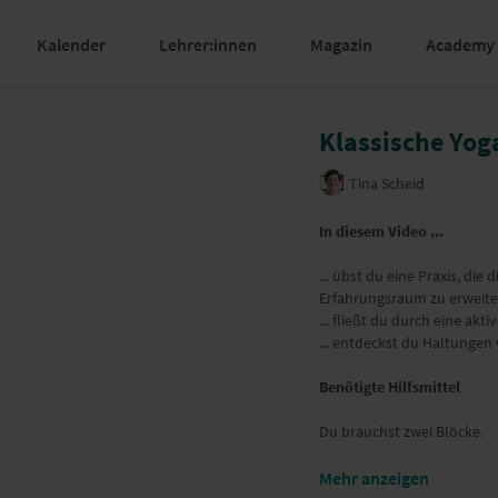
Kalender
Lehrer:innen
Magazin
Academy
Klassische Yog
Tina Scheid
In diesem Video ...
... übst du eine Praxis, di
Erfahrungsraum zu erweite
... fließt du durch eine akt
... entdeckst du Haltungen
Benötigte Hilfsmittel
Du brauchst zwei Blöcke.
Yoga-Übungen (Asanas)
Mehr anzeigen