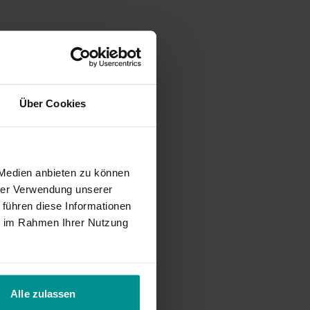
tsyendrasana
age
orbeuge – Upavistha Konasana
ntspannung
Über Cookies
 du nicht nur dein körperliches Bewusstsein, sondern erweiterst
ur in deinem Kopf bestehen.
 Medien anbieten zu können
Lux Loft Hamburg gedreht. Tina trägt ein Top von Kismet.
hrer Verwendung unserer
 führen diese Informationen
ie im Rahmen Ihrer Nutzung
Alle zulassen