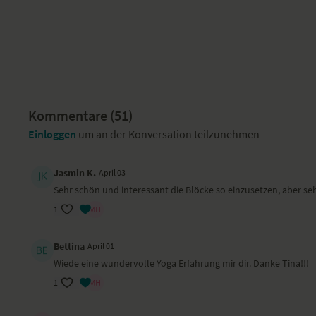
Kommentare (
51
)
Einloggen
um an der Konversation teilzunehmen
Jasmin K.
April 03
Sehr schön und interessant die Blöcke so einzusetzen, aber s
1
Bettina
April 01
Wiede eine wundervolle Yoga Erfahrung mir dir. Danke Tina!!!
1