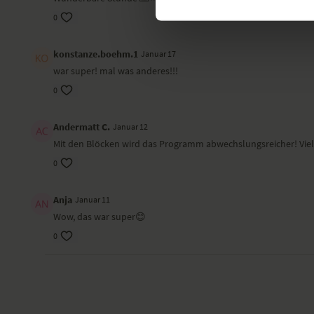
0
konstanze.boehm.1
Januar 17
war super! mal was anderes!!!
0
Andermatt C.
Januar 12
Mit den Blöcken wird das Programm abwechslungsreicher! Viel
0
Anja
Januar 11
Wow, das war super😊
0