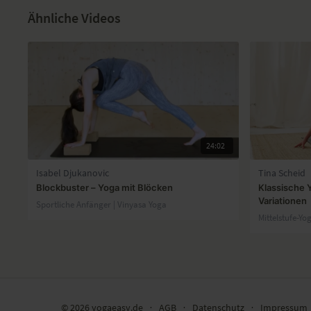
Ähnliche Videos
24:02
Isabel Djukanovic
Tina Scheid
Blockbuster – Yoga mit Blöcken
Klassische 
Variationen
Sportliche Anfänger | Vinyasa Yoga
Mittelstufe-Yo
© 2026 yogaeasy.de
∙
AGB
∙
Datenschutz
∙
Impressum