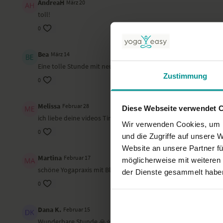
AndreaH
März 20
toll!
0
Bea
März 14
Eine tolle Stunde mit neuen uns spannenden Variationen, ganz 
Zustimmung
0
Melissa
Februar 28
Diese Webseite verwendet 
ich liebe deine videos Tina, vielen Dank!
Wir verwenden Cookies, um I
0
und die Zugriffe auf unsere 
Website an unsere Partner fü
Martina
Februar 17
möglicherweise mit weiteren
schöne Yogapraxis mit Blöcken. Das hat mir gut gefallen!
der Dienste gesammelt habe
0
Dana K.
Februar 15
Wunderbare Stunde 🙏⭐️🙏