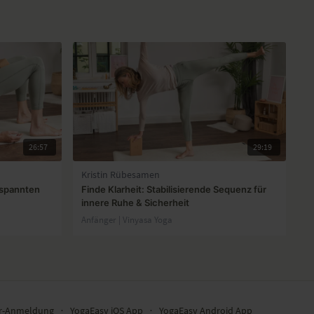
26:57
29:19
Kristin Rübesamen
tspannten
Finde Klarheit: Stabilisierende Sequenz für
innere Ruhe & Sicherheit
Anfänger | Vinyasa Yoga
er-Anmeldung
∙
YogaEasy iOS App
∙
YogaEasy Android App