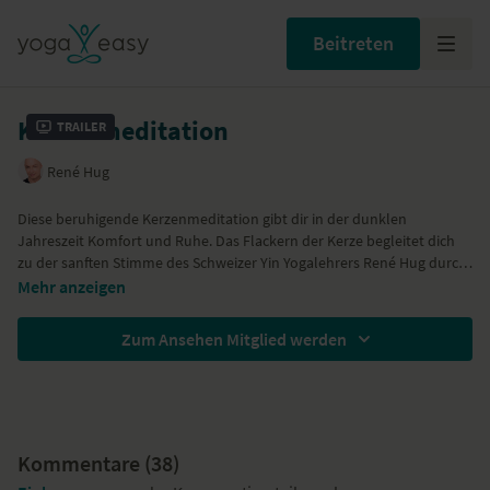
Beitreten
Kerzenmeditation
Trailer
René Hug
Diese beruhigende Kerzenmeditation gibt dir in der dunklen
Jahreszeit Komfort und Ruhe. Das Flackern der Kerze begleitet dich
zu der sanften Stimme des Schweizer Yin Yogalehrers René Hug durch
eine Meditation der Besinnung und der Ruhe. Die Augen sind
Mehr anzeigen
geschlossen, doch vor deinem geistigen Auge bleibt der Fokus auf
dem Licht. Diese kurze Meditation eignet sich sowohl als Besinnung
Zum Ansehen Mitglied werden
und Fokussierung zum Start in den Tag, als auch für abends zur
Besinnung und Entspannung nach einem anstrengenden Tag.
Kommentare (
38
)