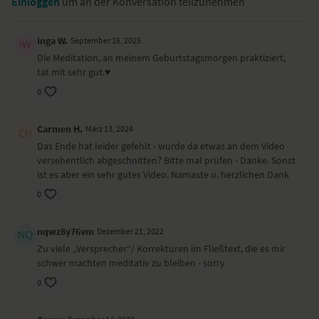
Einloggen
um an der Konversation teilzunehmen
Inga W.
September 16, 2025
Die Meditation, an meinem Geburtstagsmorgen praktiziert,
tat mit sehr gut.♥️
0
Carmen H.
März 13, 2024
Das Ende hat leider gefehlt - wurde da etwas an dem Video
versehentlich abgeschnitten? Bitte mal prüfen - Danke. Sonst
ist es aber ein sehr gutes Video. Namaste u. herzlichen Dank
0
nqwz8y76vm
Dezember 21, 2022
Zu viele „Versprecher“/ Korrekturen im Fließtext, die es mir
schwer machten meditativ zu bleiben - sorry
0