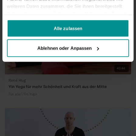
weiteren Daten zusammen, die Sie ihnen bereitgestellt
haben oder die sie im Rahmen Ihrer Nutzung der Dienste
gesammelt haben.
Alle zulassen
Ablehnen oder Anpassen
49:44
René Hug
Yin Yoga für mehr Schönheit und Kraft aus der Mitte
Für alle | Yin Yoga