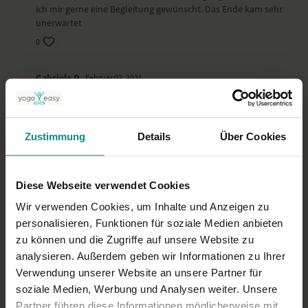
ich mir gerne eine Begleitung gewünscht. Das Ende kam sehr
unerwartet
0
Gabriele R.
Februar 02, 2021
Ich mag diese Kerzenmeditation. Sie wirkt einfach beruhigend
auf mich. DANKE! 🙏
0
Zustimmung
Details
Über Cookies
Brigitte
Dezember 29, 2020
abruptes Ende...
Diese Webseite verwendet Cookies
0
Wir verwenden Cookies, um Inhalte und Anzeigen zu
personalisieren, Funktionen für soziale Medien anbieten
Mehr laden
zu können und die Zugriffe auf unsere Website zu
analysieren. Außerdem geben wir Informationen zu Ihrer
Verwendung unserer Website an unsere Partner für
soziale Medien, Werbung und Analysen weiter. Unsere
Ähnliche Videos
Partner führen diese Informationen möglicherweise mit