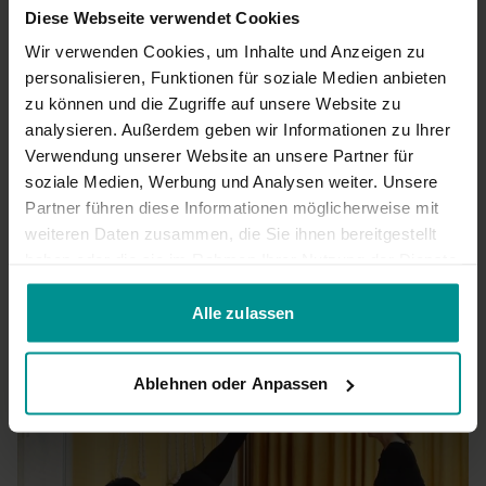
Diese Webseite verwendet Cookies
New U.
März 31, 2023
Wir verwenden Cookies, um Inhalte und Anzeigen zu
Spitze
personalisieren, Funktionen für soziale Medien anbieten
0
zu können und die Zugriffe auf unsere Website zu
analysieren. Außerdem geben wir Informationen zu Ihrer
Sandra
Dezember 28, 2022
Verwendung unserer Website an unsere Partner für
Top
soziale Medien, Werbung und Analysen weiter. Unsere
Partner führen diese Informationen möglicherweise mit
0
weiteren Daten zusammen, die Sie ihnen bereitgestellt
haben oder die sie im Rahmen Ihrer Nutzung der Dienste
Mehr laden
gesammelt haben.
Alle zulassen
Ähnliche Videos
Ablehnen oder Anpassen