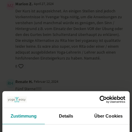
Marion Z.
April 27, 2024
Der Kurs ist ausgezeichnet. An einigen Stellen sind jedoch
Vorkenntnisse in Yvengar Yoga nötig, um die Anweisungen zu
verstehen (und manchmal würde es genügen, den Sinn /
Hintergrund z.B. vom Einsatz der Decken VOR der Übung oder
den des Gurtes beim Schulterstand überhaupt zu erklären).
Die einzige Alternative zu Rita hier bei yogaeasy ist qualitativ
leider keine. Es wäre also super, von Rita oder einer / einem
adäquat ausgebildeten Yoga-Lehrerin / Lehrer auch einen
hinführenden Einsteigerkurs zu haben. Namasté.
0
Renate H.
Februar 12, 2024
Fünf Sterne!!!!!
0
Gabi
Oktober 15, 2023
Zustimmung
Details
Über Cookies
Sehr, sehr gut!!! Einfach mein Yogastil :-)
0