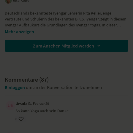
Rita Keller
Deutschlands bekannteste Iyengar Lehrerin Rita Keller, enge
Vertraute und Schülerin des bekannten B.K.S. Iyengar, zeigt in diesem
Iyengar Aufbaukurs die Grundlagen des Iyengar Yogas. In dieser
ersten Stunde werden die Sinne neu geschärft. Die Anfangsmeditation
Mehr anzeigen
schafft Erdung und Ruhe, die dann in den stehenden Haltungen noch
intensiviert wird. Ziel und Wirkung dieser Stunde: mehr Achtsamkeit
Zum Ansehen Mitglied werden
und Vermeidung von mechanischen Wiederholungen. Durch die
Präzision und sanfte Bestimmtheit der Lehrerin wird der Körper
wieder ausgerichtet.
Kommentare (
87
)
Einloggen
um an der Konversation teilzunehmen
Ursula B.
Februar 20
So kann Yoga auch sein.Danke
0