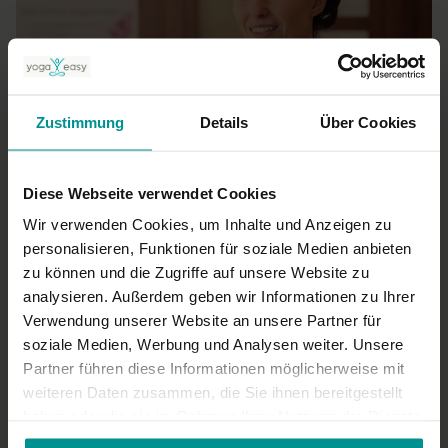
Zustimmung
Details
Über Cookies
02:59
Frank Schuler
Diese Webseite verwendet Cookies
Teil 2: Best of Yoga Conference Germany 2016
Für alle | Yoga Talks
Wir verwenden Cookies, um Inhalte und Anzeigen zu
personalisieren, Funktionen für soziale Medien anbieten
zu können und die Zugriffe auf unsere Website zu
analysieren. Außerdem geben wir Informationen zu Ihrer
Verwendung unserer Website an unsere Partner für
soziale Medien, Werbung und Analysen weiter. Unsere
Partner führen diese Informationen möglicherweise mit
weiteren Daten zusammen, die Sie ihnen bereitgestellt
haben oder die sie im Rahmen Ihrer Nutzung der Dienste
gesammelt haben.