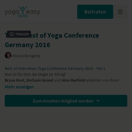
Beitreten
Teil 1: Best of Yoga Conference
Trailer
Germany 2016
Nicole Bongartz
Best of Interviews: Yoga Conference Germany 2016 - Teil 1
Was ist für dich die Magie im Alltag?
Bryan Kest, Stefanie Arend
und
Alex Harfield
erzählen von ihren
Kindern, den kleinen Momenten der Dankbarkeit oder auch vom
Mehr anzeigen
köstlichen Spargel.
Zum Ansehen Mitglied werden