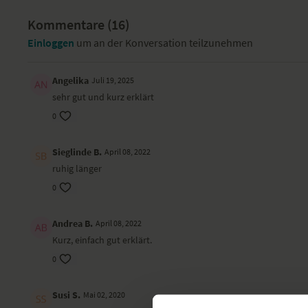
Kommentare (
16
)
Einloggen
um an der Konversation teilzunehmen
Angelika
Juli 19, 2025
sehr gut und kurz erklärt
0
Sieglinde B.
April 08, 2022
ruhig länger
0
Andrea B.
April 08, 2022
Kurz, einfach gut erklärt.
0
Susi S.
Mai 02, 2020