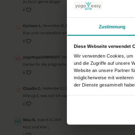
zu kurz! gerne länger
0
Corinne L.
November 28, 2019
Zustimmung
Klar und verständlich erklärt ! Merci
0
Diese Webseite verwendet 
Wir verwenden Cookies, um I
yogaYoga100MVG07!
September 14, 2019
und die Zugriffe auf unsere 
Danke für die prägnante Ausführung. Namasté
Website an unsere Partner fü
0
möglicherweise mit weiteren
der Dienste gesammelt habe
Claudia C.
September 11, 2019
Alles gut, was soll ich sagen ... gute Infos
0
Nina R.
August 21, 2019
Kurz und klar ,