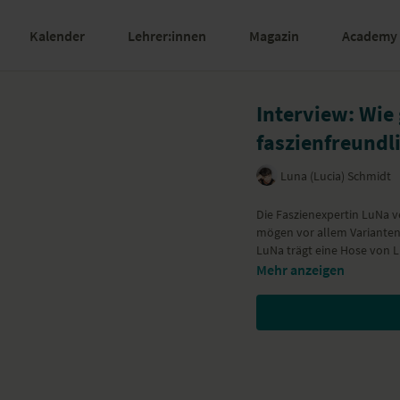
Kalender
Lehrer:innen
Magazin
Academy
Interview: Wie 
faszienfreundl
Luna (Lucia) Schmidt
Die Faszienexpertin
LuNa
ve
mögen vor allem Varianten
LuNa trägt eine Hose von
L
Mehr anzeigen