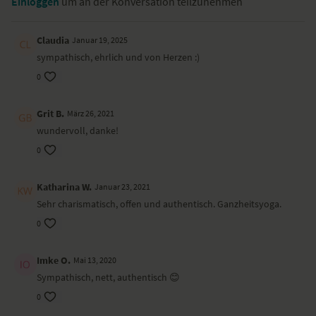
Einloggen
um an der Konversation teilzunehmen
Claudia
Januar 19, 2025
sympathisch, ehrlich und von Herzen :)
0
Grit B.
März 26, 2021
wundervoll, danke!
0
Katharina W.
Januar 23, 2021
Sehr charismatisch, offen und authentisch. Ganzheitsyoga.
0
Imke O.
Mai 13, 2020
Sympathisch, nett, authentisch 😊
0