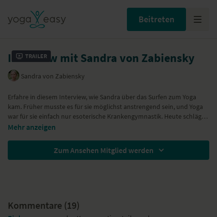
Beitreten
Interview mit Sandra von Zabiensky
Trailer
Sandra von Zabiensky
Erfahre in diesem Interview, wie Sandra über das Surfen zum Yoga
kam. Früher musste es für sie möglichst anstrengend sein, und Yoga
war für sie einfach nur esoterische Krankengymnastik. Heute schlägt
ihr Herz für das Anusara Yoga, die Tantra-Philosophie und die
Mehr anzeigen
Quantenphysik.
Zum Ansehen Mitglied werden
Kommentare (
19
)