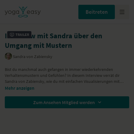
Beitreten
Interview mit Sandra über den
Trailer
Umgang mit Mustern
Sandra von Zabiensky
Bist du manchmal auch gefangen in immer wiederkehrenden
Verhaltensmustern und Gefühlen? In diesem Interview verrät dir
Sandra von Zabiensky
, wie du mit einfachen Visualisierungen mit
Abstand auf innere Dialoge, Muster und daraus resultierenden
Mehr anzeigen
Gefühle schauen kannst, sodass du die Ruhe gewinnst und erkennen
kannst, welches Bedürfnis hinter deinen Handlungen steckt. Das ist
Zum Ansehen Mitglied werden
am Anfang nicht leicht, aber bekanntlich macht Übung den Meister.
Erinnere dich immer wieder an Sandras weise Worte und löse dich so
nach und nach von unbequemen Mustern. Nimm dir gerne Block und
Stift dazu, um dir gegebenenfalls Notizen zu machen. Viel Spaß!