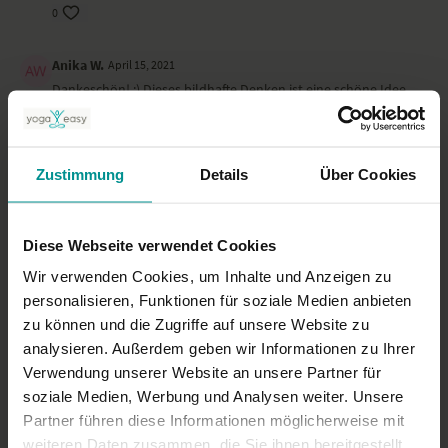
0
Anika W.
April 15, 2021
Dankeschön! :) Dieses bildhafte Denken ist eine schöne Idee,
um sich psychische Vorgänge bewusst zu machen.
0
Zustimmung
Details
Über Cookies
Claudia K.
März 31, 2021
Sehr schöne Tipps. Danke :D
0
Diese Webseite verwendet Cookies
Wir verwenden Cookies, um Inhalte und Anzeigen zu
Mehr laden
personalisieren, Funktionen für soziale Medien anbieten
zu können und die Zugriffe auf unsere Website zu
analysieren. Außerdem geben wir Informationen zu Ihrer
Verwendung unserer Website an unsere Partner für
Ähnliche Videos
soziale Medien, Werbung und Analysen weiter. Unsere
Partner führen diese Informationen möglicherweise mit
weiteren Daten zusammen, die Sie ihnen bereitgestellt