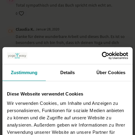
Total sympathisch und das Buch spricht mich echt an.
0
Claudia K.
Januar 28, 2020
Danke für deine wunderbare Arbeit und dieses Buch. Es ist so
besonders und ich bin froh, dass ich deinen Yoga und dich
kennenlernen durfte. Seitdem ist Yin Restorative ein Teil
meines Yoga und meines Unterrichtens geworden. Ich freue
mich auf viele weitere Stunden in deinem Yoga und mit dir zu
arbeiten für diese Sache. Dass die Menschen sich wieder
Zustimmung
Details
Über Cookies
spüren. Danke für dein SEIN.
0
Diese Webseite verwendet Cookies
Katja Barthels L.
Dezember 12, 2019
Wir verwenden Cookies, um Inhalte und Anzeigen zu
Ein sehr wundervolles Buch.
personalisieren, Funktionen für soziale Medien anbieten
0
zu können und die Zugriffe auf unsere Website zu
analysieren. Außerdem geben wir Informationen zu Ihrer
Mehr laden
Verwendung unserer Website an unsere Partner für