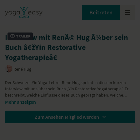
Beitreten
Interview mit RenÃ© Hug Ã¼ber sein
Trailer
Buch â€žYin Restorative
Yogatherapieâ€
René Hug
Der Schweizer
Yin-Yoga
-Lehrer
René Hug
spricht in diesem kurzen
Interview mit uns über sein Buch „Yin Restorative Yogatherapie”. Er
beschreibt, welche Einflüsse dieses Buch geprägt haben, welche
Bedeutung Yoga für ihn selbst hat – und was für ihn bei der Praxis im
Mehr anzeigen
Vordergrund steht.
Zum Ansehen Mitglied werden