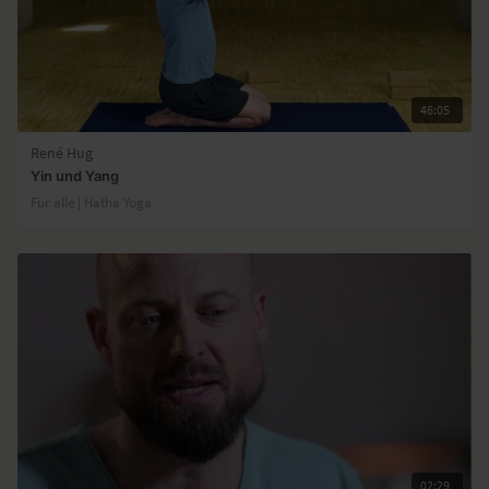
46:05
René Hug
Yin und Yang
Für alle | Hatha Yoga
02:29