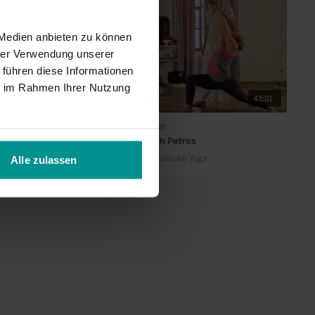
 Medien anbieten zu können
hrer Verwendung unserer
 führen diese Informationen
ie im Rahmen Ihrer Nutzung
09:52
43:01
Petros Haffenrichter
lin
Good Morning with Petros
Fortgeschrittene | Jivamukti Yoga
Alle zulassen