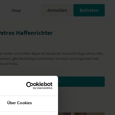
Anmelden
Beitreten
Shop
Petros Haffenrichter
er Kreter und halber Bayer ist Advanced Jivamukti Yoga Lehrer, lebt,
München, gibt Workshops und Kirtans sonstwo und organisiert seit
s auf Kreta.
Zum Ansehen Mitglied werden
Über Cookies