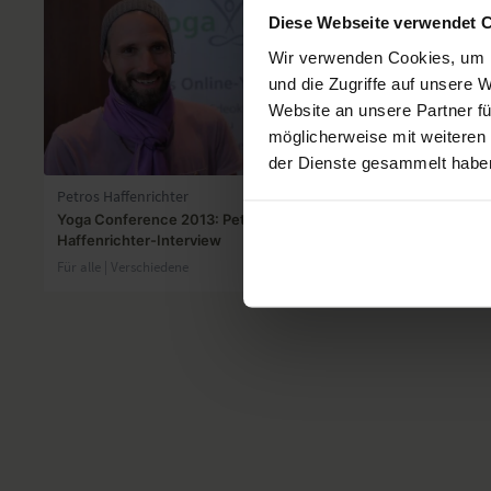
Diese Webseite verwendet 
Wir verwenden Cookies, um I
und die Zugriffe auf unsere 
Website an unsere Partner fü
möglicherweise mit weiteren
01:20
der Dienste gesammelt habe
Petros Haffenrichter
Antje Schäfe
Yoga Conference 2013: Petros
Interview mi
Haffenrichter-Interview
Für alle | Ver
Für alle | Verschiedene