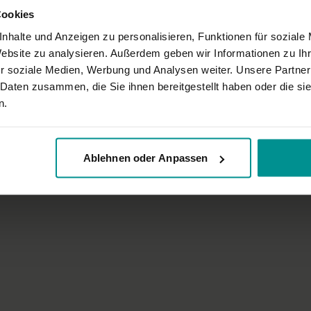
Cookies
nhalte und Anzeigen zu personalisieren, Funktionen für soziale
Website zu analysieren. Außerdem geben wir Informationen zu I
r soziale Medien, Werbung und Analysen weiter. Unsere Partner
 Daten zusammen, die Sie ihnen bereitgestellt haben oder die s
02:02
n.
r
Irina Alex
t Antje Schäfer
Interview mit dem Yogateam Ber
schiedene
Für alle | Yoga Talks
Ablehnen oder Anpassen