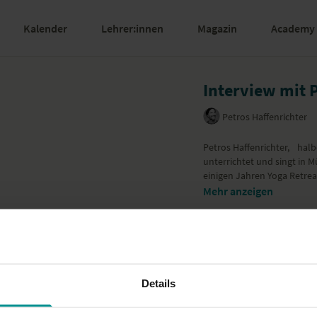
Kalender
Lehrer:innen
Magazin
Academy
Interview mit 
Petros Haffenrichter
Petros Haffenrichter, halb
unterrichtet und singt in 
einigen Jahren Yoga Retreat
Mehr anzeigen
Details