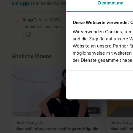
Einloggen
um an der Konversation teilzunehmen
Zustimmung
Kinga T.
Januar 13, 2023
Diese Webseite verwendet 
authentisch und ehrlich - toll!
Wir verwenden Cookies, um I
0
und die Zugriffe auf unsere 
Website an unsere Partner fü
möglicherweise mit weiteren
Ähnliche Videos
der Dienste gesammelt habe
02:32
Nicole Bongartz
Nicole Bonga
Mamasté Interview: wieviel Yoga verträgt die
Mamasté Int