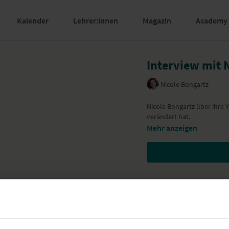
Kalender
Lehrer:innen
Magazin
Academy
Interview mit 
Nicole Bongartz
Nicole Bongartz über ihre 
verändert hat.
Mehr anzeigen