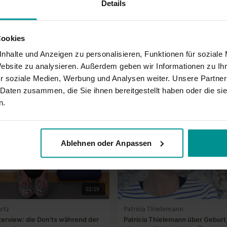
Details
Cookies
nhalte und Anzeigen zu personalisieren, Funktionen für soziale
Website zu analysieren. Außerdem geben wir Informationen zu I
r soziale Medien, Werbung und Analysen weiter. Unsere Partner
 Daten zusammen, die Sie ihnen bereitgestellt haben oder die s
n.
Ablehnen oder Anpassen
02:19
rtz
Patricia Thielemann
erview: die Don'ts während der
Patricia Thielemann über Geburt